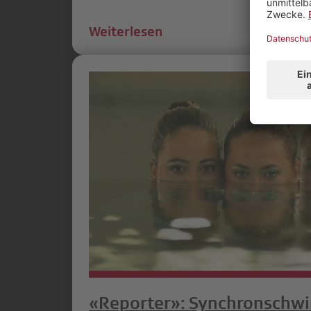
Weiterlesen
«Reporter»: Synchronschw