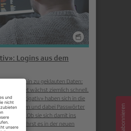
tiv»: Logins aus dem
killer bis hin zu geklauten Daten:
 im Darknet wächst ziemlich schnell.
act Investigativ» haben sich in die
cker begeben und dabei Passwörter
efunden. Ob sie sich damit ins
n? Du erfährst es in der neuen