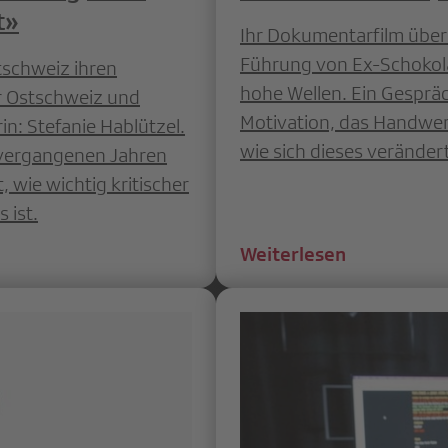
t»
Ihr Dokumentarfilm über 
Führung von Ex-Schokol
tschweiz ihren
hohe Wellen. Ein Gespräch
er Ostschweiz und
Motivation, das Handwer
n: Stefanie Hablützel.
wie sich dieses verändert
n vergangenen Jahren
 wie wichtig kritischer
 ist.
Weiterlesen