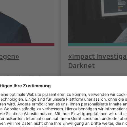
wegen»
«Impact Investiga
Darknet
alisten Missstände,
Von Drogen über Auftrags
enhäuser setzen
Der Markt für Cybercrime
mus – auch SRF. Ein
Unsere Gspändli von «Imp
r «Rundschau», über
verborgene Welt der Ha
mente im Briefkasten.
von SRF-Mitarbeitenden g
System reinhacken könne