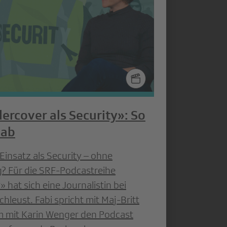
rcover als Security»: So
 ab
 Einsatz als Security – ohne
? Für die SRF-Podcastreihe
 hat sich eine Journalistin bei
hleust. Fabi spricht mit Maj-Britt
m mit Karin Wenger den Podcast