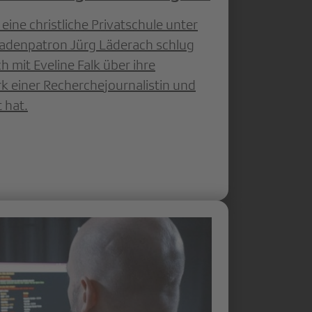
eine christliche Privatschule unter
adenpatron Jürg Läderach schlug
 mit Eveline Falk über ihre
k einer Recherchejournalistin und
 hat.