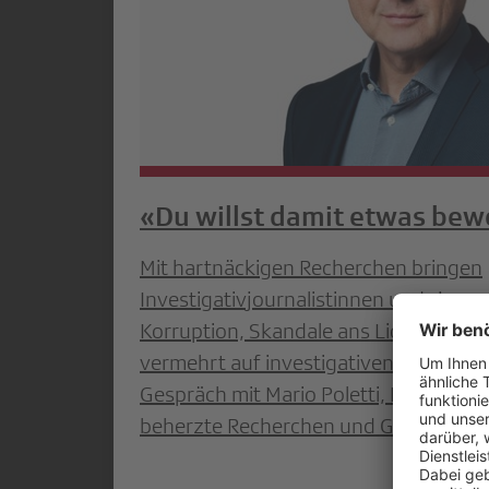
«Du willst damit etwas be
Mit hartnäckigen Recherchen bringen
Investigativjournalistinnen und -journ
Korruption, Skandale ans Licht. Medi
vermehrt auf investigativen Journalis
Gespräch mit Mario Poletti, Leiter de
beherzte Recherchen und Geheimdoku