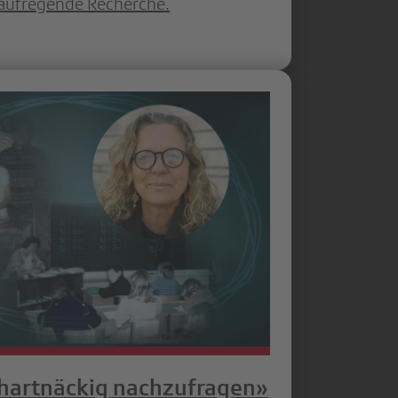
 aufregende Recherche.
, hartnäckig nachzufragen»