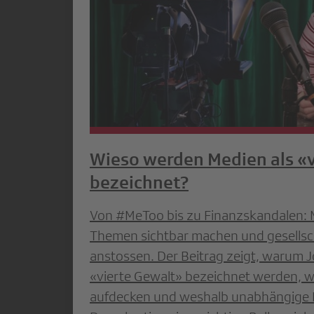
Wieso werden Medien als «v
bezeichnet?
Von #MeToo bis zu Finanzskandalen:
Themen sichtbar machen und gesellsc
anstossen. Der Beitrag zeigt, warum Jo
«vierte Gewalt» bezeichnet werden, w
aufdecken und weshalb unabhängige 