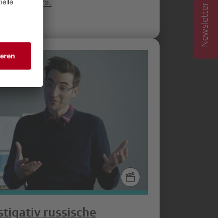
Newsletter abonnieren
nvestigativ».
stigativ russische