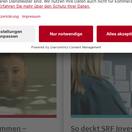
Reportage von «Impact I
Weiterlesen
immen –
So deckt SRF Inve