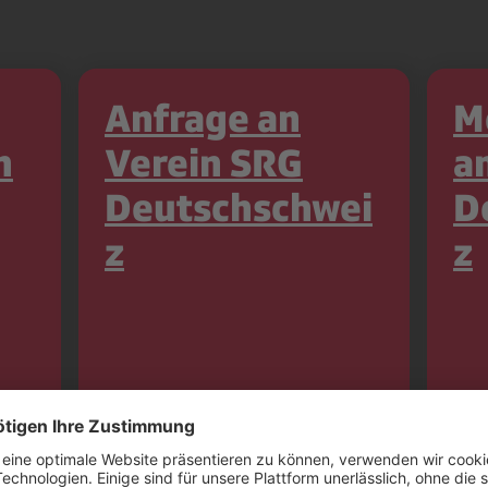
Anfrage an
M
n
Verein SRG
a
Deutschschwei
D
z
z