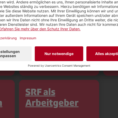
Anfrage zur
O
ng
Medienabgabe
B
e
SRF als
n
Arbeitgeber