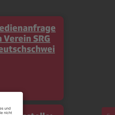
edienanfrage
n Verein SRG
eutschschwei