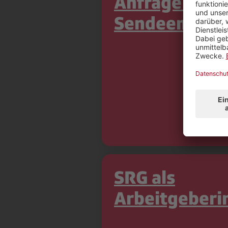
Anfrage zum
Sendeempfa
SRG als
Arbeitgeberi