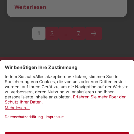
Weiterlesen
1
2
…
7
Kontakt
Impressum
Rechtliches
Netiquette
Nutzungsbedingungen
AGB Payyo
Datenschutzeinstellungen