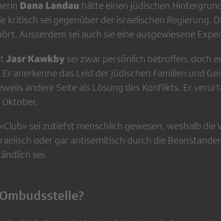
Dana Landau
herin
hätte einen jüdischen Hintergrund.
ie kritisch sei gegenüber der israelischen Regierung.
ört. Ausserdem sei auch sie eine ausgewiesene Exper
Jasr Kawkby
t
sei zwar persönlich betroffen, doch er
. Er anerkenne das Leid der jüdischen Familien und Geis
eweils andere Seite als Lösung des Konflikts. Er verurt
 Oktober.
 «Club» sei zutiefst menschlich gewesen, weshalb die 
sraelisch oder gar antisemitisch durch die Beanstande
ändlich sei.
 Ombudsstelle?