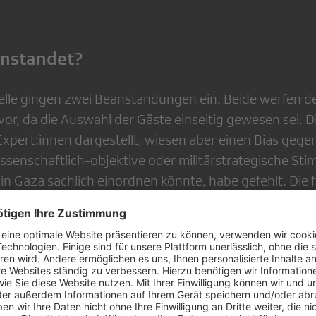
anstandet?
elle gingen zwei Beanstandungen ein. Beide werfen 
t vor, da die Auswahl der Gäste einseitig gewesen sei.
Expert:innen dargestellt, wiesen aber einen Bias gegen 
issenschaftlich-objektive oder militärstrategische St
in Gaza sachlich einordnen könnte, habe gefehlt. Die 
uftretenden Personen hätte das SRF selbst mit einer e
en können.
l Bessler,
Vizepräsident der Internationalen Föderat
sellschaften, eine Organisation, die antizionistisch
Dana Landau
ampagnen fahre.
sei eine Vertreterin vo