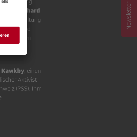
Newsletter abonnieren
che Förderung
Reinhard
n sei.
arabische Haltung
er, Israel und
lle Personen
intergrund
r Kawkby
, einen
lischer Aktivist
chweiz (PSS). Ihm
e