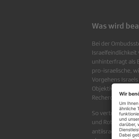
Was wird be
Bei der Ombudsst
Israelfeindlichkei
unhinterfragt als 
pro-israelische, w
Vorgehens Israels 
Objektivität der a
Recherche erkenn
Manue
So vertrete
und Rothalbmondge
antiisraelische K