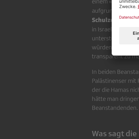
einem «stark anti
aufgrund antisemi
Schulze
, emeriti
in Israelfragen. Sc
unterstütze sogar
würden irreführen
transparent zu m
In beiden Beansta
Palästinenser mit 
der die Hamas nich
hätte man dringe
Beanstandenden.
Was sagt die