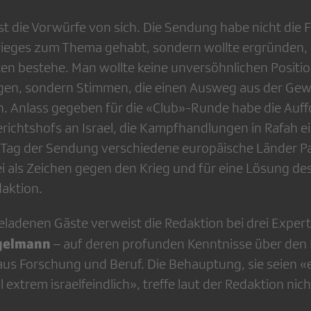
st die Vorwürfe von sich. Die Sendung habe nicht die 
rieges zum Thema gehabt, sondern wollte ergründen,
en bestehe. Man wollte keine unversöhnlichen Positio
en, sondern Stimmen, die einen Ausweg aus der Gewa
. Anlass gegeben für die «Club»-Runde habe die Auf
richtshofs an Israel, die Kampfhandlungen in Rafah ei
ag der Sendung verschiedene europäische Länder Pal
i als Zeichen gegen den Krieg und für eine Lösung des
daktion.
geladenen Gäste verweist die Redaktion bei drei Exper
gelmann
– auf deren profunden Kenntnisse über den
aus Forschung und Beruf. Die Behauptung, sie seien «e
 extrem israelfeindlich», treffe laut der Redaktion nich