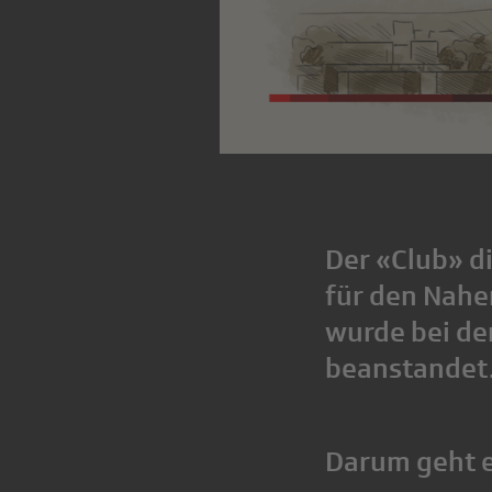
Der «Club» d
für den Nahe
wurde bei de
beanstandet.
Darum geht e