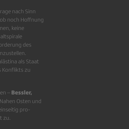
Frage nach Sinn
 ob noch Hoffnung
nen, keine
ltspirale
forderung des
nzustellen.
ästina als Staat
 Konflikts zu
Bessler,
ten –
 Nahen Osten und
inseitig pro-
t zu.