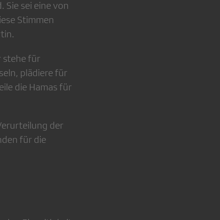
 Sie sei eine von
 Diese Stimmen
tin.
 stehe für
eln, plädiere für
eile die Hamas für
Verurteilung der
nden für die