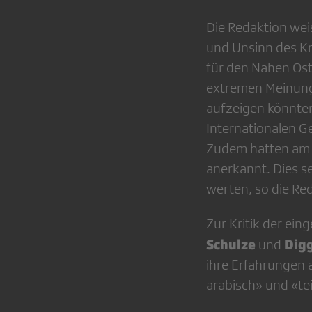
Die Redaktion wei
und Unsinn des K
für den Nahen Ost
extremen Meinung
aufzeigen könnten
Internationalen Ge
Zudem hatten am T
anerkannt. Dies se
werten, so die Re
Zur Kritik der ein
Schulze
Dig
und
ihre Erfahrungen 
arabisch» und «teil