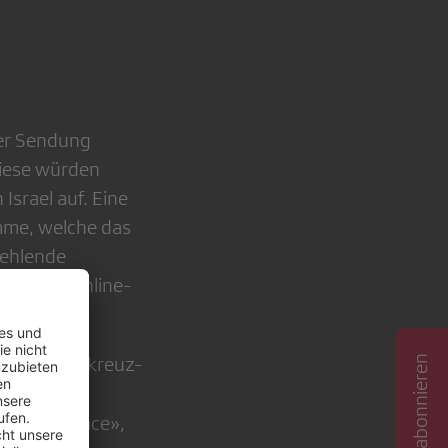
der Sendung
 Diese würden
Israel auf. Eine
imme, welche das
fehlende
infachen Online-
ion der Rotkreuz-
e und
n «swisspeace»,