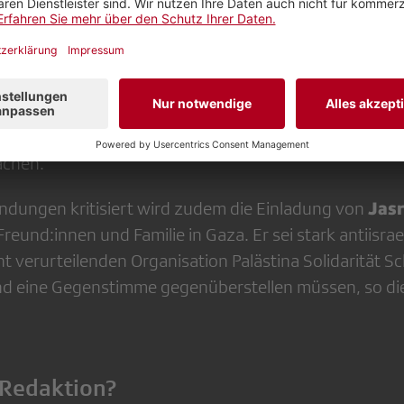
zionistischen Aktionszentrum», dem kürzlich öffentli
tischer und antizionistischer Parolen entzogen worde
erter Islamwissenschaftler, sei bekannt für seine pro-
Oliver Diggelmann
hliesslich verurteile
, Völkerrechtl
 den Vorwurf, der Staat begehe in Gaza Völkermord. A
d als neutrale Expert:innen vorgestellt, ohne ihren H
achen.
Jas
ndungen kritisiert wird zudem die Einladung von
Freund:innen und Familie in Gaza. Er sei stark antiisrae
t verurteilenden Organisation Palästina Solidarität S
nd eine Gegenstimme gegenüberstellen müssen, so di
 Redaktion?