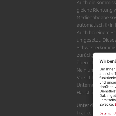
Auch die Kommissi
gleiche Richtung 
Medienabgabe sowi
automatisch (!) in 
Auch bei einem Sch
umgesetzt. Diese
Schwesterkommissi
zurückgewiesen: E
übernehmen, sagen
Nein umsetzen. Da
Vorschlag eingebra
Unternehmensabgab
Haushaltsabgabe w
Unter dem Strich 
Franken verordnet