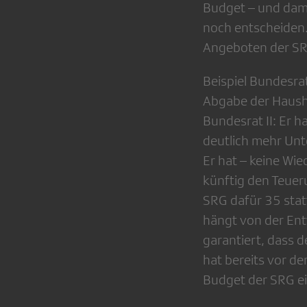
Budget – und dami
noch entscheiden.
Angeboten der SR
Beispiel Bundesrat
Abgabe der Hausha
Bundesrat II: Er 
deutlich mehr Unt
Er hat – keine Wi
künftig den Teuer
SRG dafür 35 statt
hängt von der Ent
garantiert, dass d
hat bereits vor d
Budget der SRG e