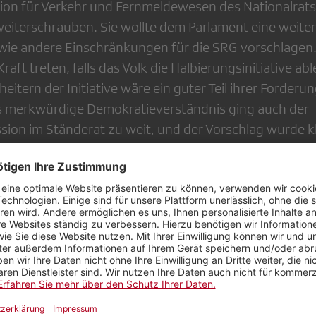
on für Verkehr und Fernmeldewesen des Nationalrats w
weiterschrauben. Sie wollte dem Parlament eine weite
e andere Einschränkungen für die SRG vorschlagen. 
Kraft treten, falls das Volk die Halbierungsinitiative abl
eitern der Initiative wäre ein guter Teil ihrer Forder
s merkwürdige Demokratieverständnis ging auch der
on im Ständerat zu weit, und der Vorschlag wurde k
r würde ja die wichtigsten Anliegen der Volksinitiati
 die Ständerätinnen und Ständeräte – und diese auc
rauf hat die Kommission des Nationalrats einen neu
cht: Falls die Halbierungsinitiative zurückgezogen wi
e völlig gestrichen, dafür die vom Bundesrat reduz
ieder zurück auf 335 Franken festgelegt.
würde der SRG damit weiterhin eine Budgetreduktion 
, bei einem Rückzug aber die Drohung der Halbierungs