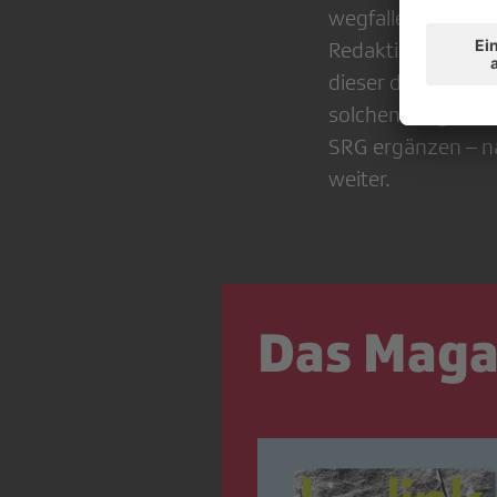
wegfallen. Jetzt 
Redaktionsschluss
dieser dem Parlame
solchen ( sogena
SRG ergänzen – na
weiter.
Das Magaz