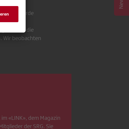
einigen, würde
nn es einen
rgaben für die
n. Wir beobachten
st im «LINK», dem Magazin
Mitglieder der SRG. Sie