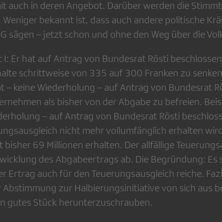
t auch in deren Angebot. Darüber werden die Stimmb
 Weniger bekannt ist, dass auch andere politische Krä
G sägen – jetzt schon und ohne den Weg über die Vo
 I: Er hat auf Antrag von Bundesrat Rösti beschlossen
lte schrittweise von 335 auf 300 Franken zu senken.
hat – keine Wiederholung – auf Antrag von Bundesrat R
ernehmen als bisher von der Abgabe zu befreien. Beisp
ederholung – auf Antrag von Bundesrat Rösti beschlos
ungsausgleich nicht mehr vollumfänglich erhalten wir
 bisher 69 Millionen erhalten. Der allfällige Teuerun
wicklung des Abgabeertrags ab. Die Begründung: Es s
er Ertrag auch für den Teuerungsausgleich reiche. Faz
er Abstimmung zur Halbierungsinitiative von sich aus 
in gutes Stück herunterzuschrauben.