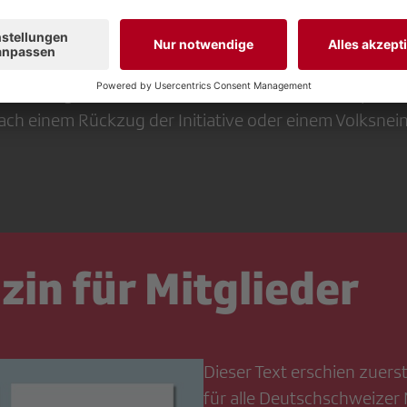
ist wieder die Kommission des Ständerats am Zug (nach
). Sollten sich die Kommissionen auf einen Vorschlag 
nt vorgelegt. Tritt auch das Parlament darauf ein, ka
nnten) Gegenentwurf immer noch mit weiteren Sparvo
ch einem Rückzug der Initiative oder einem Volksnei
in für Mitglieder
Dieser Text erschien zuer
für alle Deutschschweizer 