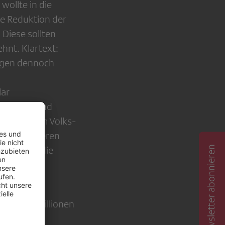
ollte in die
re Reduktion der
Diese sollten
ehnt. Klartext:
ungen dennoch
lar
ve weitgehend
h bei einem Volks-
en und anderen
Newsletter abonnieren
rd, würde die
ierte
von 120 Millionen
initiative