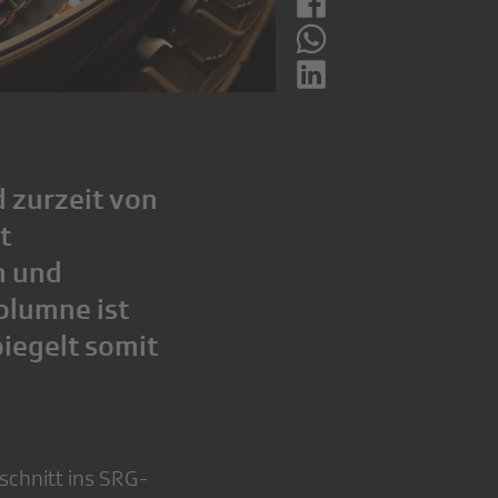
d zurzeit von
t
n und
olumne ist
iegelt somit
schnitt ins SRG-