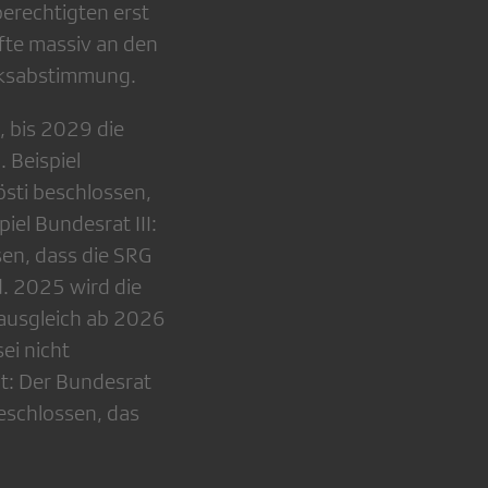
erechtigten erst
fte massiv an den
lksabstimmung.
, bis 2029 die
 Beispiel
östi beschlossen,
iel Bundesrat III:
sen, dass die SRG
d. 2025 wird die
gsausgleich ab 2026
ei nicht
it: Der Bundesrat
beschlossen, das