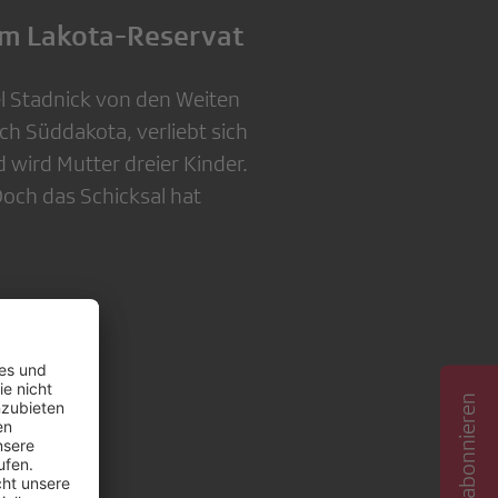
im Lakota-Reservat
el Stadnick von den Weiten
ach Süddakota, verliebt sich
d wird Mutter dreier Kinder.
Doch das Schicksal hat