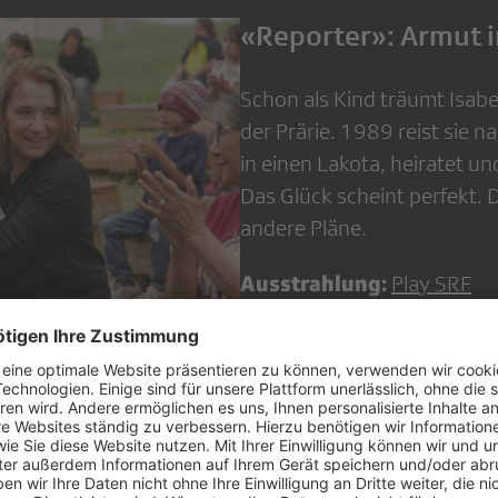
«Reporter»: Armut 
Schon als Kind träumt Isab
der Prärie. 1989 reist sie n
in einen Lakota, heiratet un
Das Glück scheint perfekt. 
andere Pläne.
Ausstrahlung:
Play SRF