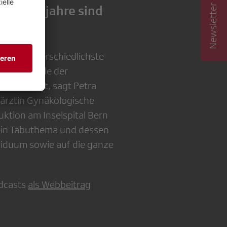
Newsletter abonnieren
Wechseljahre sind
u»
h auf unterschiedlichste
otzdem werde der
hematisiert, sagt Petra
färztin Gynäkologische
ktion am Inselspital Bern
ein Tabuthema und dessen
viduum sowie auf die ganze
dcasts
als Webbeitrag