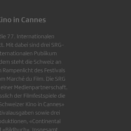
ino in Cannes
die 77. Internationalen
tt. Mit dabei sind drei SRG-
ternationalen Publikum
dem steht die Schweiz an
 Rampenlicht des Festivals
am Marché du Film. Die SRG
t einer Medienpartnerschaft.
slich der Filmfestspiele die
Schweizer Kino in Cannes»
tivalausgaben sowie drei
duktionen, «Continental
nd «Bildbuch». Insgesamt