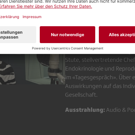
«Tagesgespräch»: «
noch immer ein Tab
Die Wechseljahre können sic
Art und Weise äussern. Tr
Lebensabschnitt zu wenig t
Stute, stellvertretende Che
Endokrinologie und Reprodu
im «Tagesgespräch». Über 
Auswirkungen auf das Indi
Gesellschaft.
Ausstrahlung:
Audio & Po