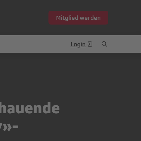
Mitglied werden
Login
chauende
y»-