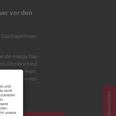
uer vor den
00 Zuschauerinnen
auende ‹Happy Day›
ers Dernière freut
uch für das Team
hsten Ausgabe von