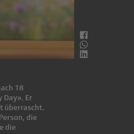
nach 18
 Day». Er
t überrascht.
Person, die
e die