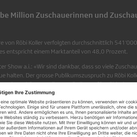
lbe Million Zuschauerinnen und Zuscha
re von Röbi Koller verfolgten durchschnittlich 541'0
es entspricht einem Marktanteil von 48,0 Prozent.
ter Show a.i.: «Wir sind dankbar, dass so viele Zusch
eue halten. Der grosse Publikumszuspruch zu Röbi Koll
 – eine schöne, verdiente Würdigung für Röbi, aber a
n, das bereits jetzt schon wieder intensiv an der näc
tember arbeitet.»