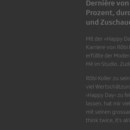
Dernière von
Prozent, dur
und Zuschaue
Mit der «Happy Da
Karriere von Röbi 
erfüllte der Mod
Më im Studio. Zud
Röbi Koller zu sei
viel Wertschätzun
‹Happy Day› zu f
lassen, hat mir v
mit seinen grossa
think twice, it’s a