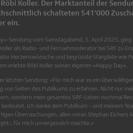
 Röbi Koller. Der Marktanteil der Send
chschnittlich schalteten 541'000 Zusc
r ein.
y»-Sendung vom Samstagabend, 5. April 2025, ging d
Koller als Radio- und Fernsehmoderator bei SRF zu End
erator Herzenswünsche und begrüsste Stargäste wie 
em erlebte Röbi Koller seinen eigenen «Happy Day».
ner letzten Sendung: «Für mich war es ein überwältige
g von Seiten des Publikums zu erfahren. Nicht nur m
eiern, sondern mein gesamtes SRF-Leben nochmal Rev
iel bedeutet. Ich danke dem Publikum – und meinem T
rtigen Überraschungen, allen voran Stephan Eichers Au
lright›, für mich unvergesslich machte.»