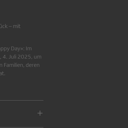
ck – mit
appy Day»: Im
 4. Juli 2025, um
 Familien, deren
at.