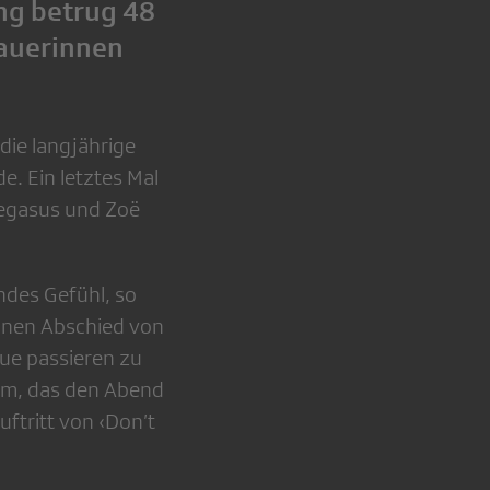
ung betrug 48
hauerinnen
ie langjährige
e. Ein letztes Mal
Pegasus und Zoë
ndes Gefühl, so
einen Abschied von
ue passieren zu
eam, das den Abend
ftritt von ‹Don’t