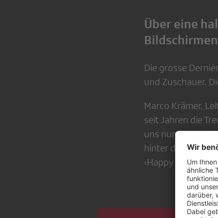
Über eine ha
Bildschirmen
Die grosse Derniè
und Zuschauer. Di
Marco Krämer, Lei
seit Jahren die Tr
uns nun besonders
hinter den Kulisse
‹Happy Day im Sep