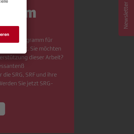
Newsletter abonnieren
gramm
wertiges Programm für
igitale Welt. Sie möchten
erstützung dieser Arbeit?
ressantenß
 die SRG, SRF und ihre
Werden Sie jetzt SRG-