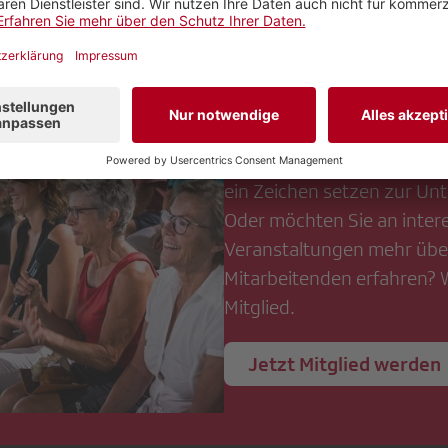
hen für das SRG-Pro
Die SRG erstellt ein hoch
Fernsehen, Radio und die d
ein Zeichen setzen zur Unt
Oder möchten Sie an inte
Veranstaltungen mehr über
Mitarbeitenden erfahren? 
Mitglied.
Jetzt Mitglied werden