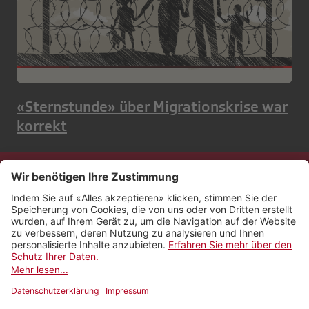
«Sternstunde» über Migrationskrise war
korrekt
Kontakt
Impressum
Rechtliches
Netiquette
Nutzungsbedingungen
AGB Payyo