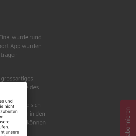
Final wurde rund
Sport App wurden
iträgen
 grossartiges
t. Die Spiele des
 enormes
WM erfreute sich
die WM auch in den
äsentieren können