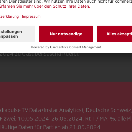
her zu Gast im «Sportpanorama»
er Silbermedaille stehen für Spieler und Staff wohlve
k Fischer stattet vorher noch dem «Sportpanorama» 
 2024 zu Gast bei Sascha Ruefer.
diapulse TV Data (Instar Analytics), Deutsche Schwei
SRF zwei, 10.05.2024-26.05.2024, Rt-T / MA-%, alle P
rläufige Daten für Partien ab 21.05.2024