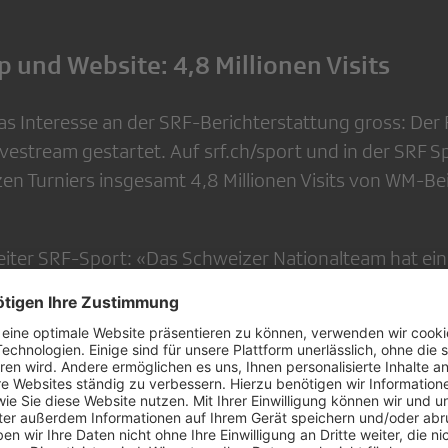
 und Website: 4,8 Millionen Visits
as Interesse an der SRF-Berichterstattung gross: Der 
vestream gestartet. Auf srf.ch/sport und in der SRF 
n Turniers insgesamt 4,8 Millionen Visits von WM-Be
eiter SRF-Sport: «Das Schweizer Nationalteam hat ein
d sich mit tollen Auftritten die Silbermedaille gesicher
nd auch beim sportbegeisterten SRF-Publikum auf ein
en, wie die TV-Zahlen zeigen. Die gesamte Eishockey-
nälen grosser Beliebtheit und es freut mich, dass wir 
 unserem Publikum schweizweit frei empfangbar pr
und Fribourg gar mit einer WM im eigenen Land.»