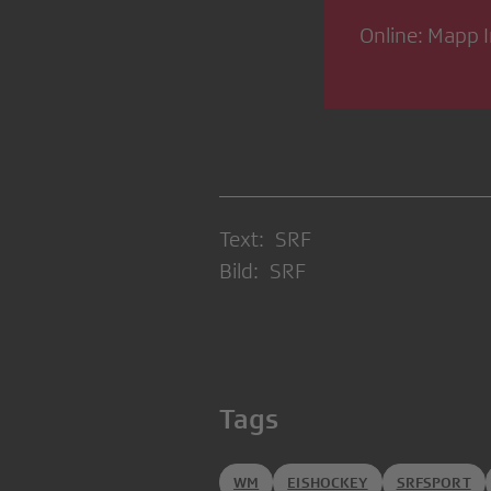
Online: Mapp 
Text: SRF
Bild: SRF
Tags
WM
EISHOCKEY
SRFSPORT