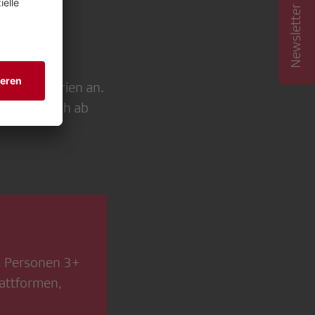
Newsletter abonnieren
rdiente Ferien an.
einen Besuch ab
z, Personen 3+
lattformen,