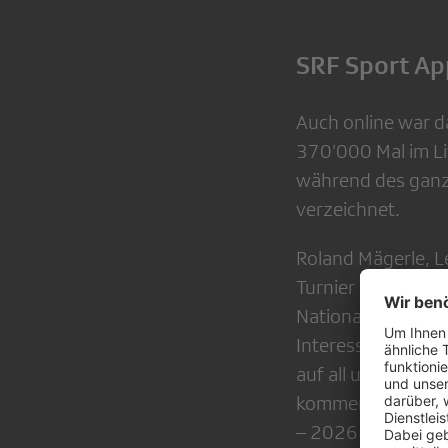
SRF Sport App
Auch online war d
370’000 Mal im Li
während des ganze
verzeichnet.
Roland Mägerle, L
Turnier gespielt un
Nationalteams si
Interesse gestoss
auf all unseren Ka
kommenden Jahren
– 2026 in Zürich 