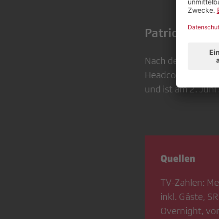
Patrick Fisc
Nach dem Gewinn d
Headcoach Patric
und ist am 2. Juni
Quellen
TV-Zahlen: Me
inkl. Gäste, 
Overnight, vo