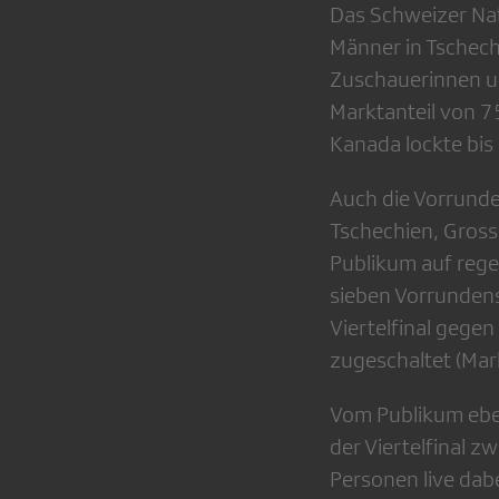
Das Schweizer Na
Männer in Tschechi
Zuschauerinnen un
Marktanteil von 7
Kanada lockte bis
Auch die Vorrunde
Tschechien, Gross
Publikum auf rege
sieben Vorrundens
Viertelfinal gege
zugeschaltet (Mark
Vom Publikum eben
der Viertelfinal 
Personen live dab