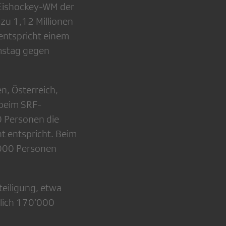
 Eishockey-WM der
 zu 1,12 Millionen
entspricht einem
amstag gegen
, Österreich,
 beim SRF-
0 Personen die
t entspricht. Beim
’000 Personen
teiligung, etwa
tlich 170’000