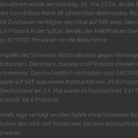
tionalteam wurde am Sonntag, 26. Mai 2024, an der
en zum dritten Mal in elf Jahren Vize-Weltmeister. Bis
d Zuschauer verfolgten den Final auf SRF zwei. Dies 
5,9 Prozent in der Spitze. Bereits der Halbfinal am S
 zu 875’000 Personen vor die Bildschirme.
nspiele des Schweizer Nationalteams gegen Norwegen
britannien, Dänemark, Kanada und Finnland stiessen
s Interesse. Durchschnittlich verfolgten rund 280’00
piele auf SRF, was einem Marktanteil von 29,8 Prozen
n Deutschland am 23. Mai waren im Durchschnitt 331
tanteil: 48,6 Prozent).
falls rege verfolgt wurden Spiele ohne Schweizer Be
zwischen den USA und Tschechien, bei dem durchschnit
ei waren.