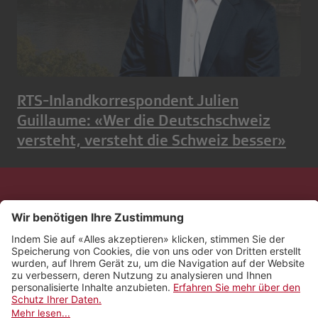
RTS-Inlandkorrespondent Julien
Guillaume: «Wer die Deutschschweiz
versteht, versteht die Schweiz besser»
Kontakt
Impressum
Rechtliches
Netiquette
Nutzungsbedingungen