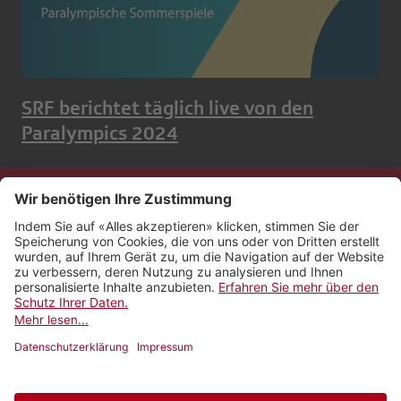
SRF berichtet täglich live von den
Paralympics 2024
Kontakt
Impressum
Rechtliches
Netiquette
Nutzungsbedingungen
AGB Payyo
Datenschutzeinstellungen