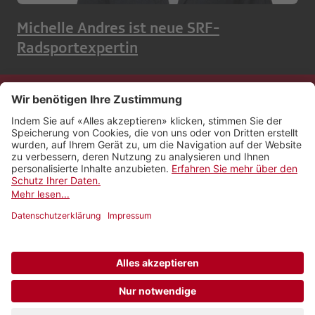
Michelle Andres ist neue SRF-
Radsportexpertin
Kontakt
Impressum
Rechtliches
Netiquette
Nutzungsbedingungen
AGB Payyo
Datenschutzeinstellungen
Newsletter abonnieren