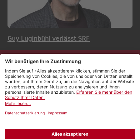
Guy Luginbühl verlässt SRF
Kontakt
Impressum
Rechtliches
Netiquette
Nutzungsbedingungen
AGB Payyo
Datenschutzeinstellungen