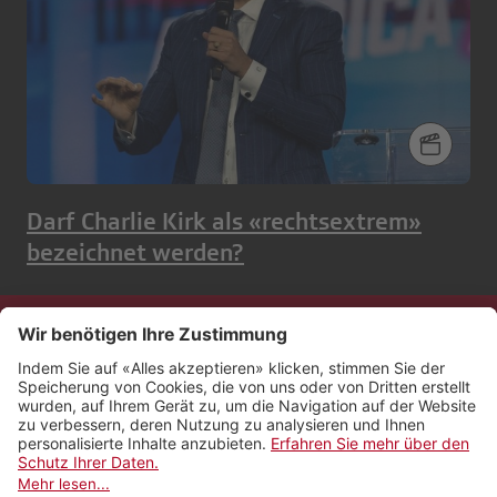
Darf Charlie Kirk als «rechtsextrem»
bezeichnet werden?
Kontakt
Impressum
Rechtliches
Netiquette