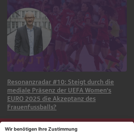
Resonanzradar #10: Steigt durch die
mediale Präsenz der UEFA Women's
EURO 2025 die Akzeptanz des
Frauenfussballs?