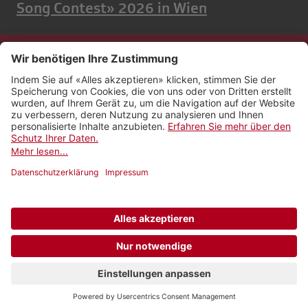
Song Contest» 2026 in Wien
Kontakt
Impressum
Rechtliches
Netiquette
Nutzungsbedingungen
AGB Payyo
Datenschutzeinstellungen
Newsletter abonnieren