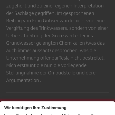
zugehört und zu einer eigenen Interpretation
der Sachlage gegriffen. Im gesprochenen
Beitrag von Frau Gubser wurde nicht von einer
Vergiftung des Trinkwassers, sondern von einer
Ueberschreitung der Grenzwerte der ins
Grundwasser gelangten Chemikalien (was das
auch immer aussagt) gesprochen, was die
Unternehmung offenbarTesla nicht bestreitet.
Mich erstaunt die nun die vorliegende
Stellungnahme der Ombudstelle und derer
Argumentation .