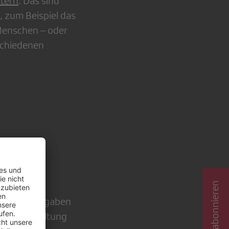
tern
. Das sind
, zum Beispiel das
Menschen – oder
schiedenen
 unsere Aufgaben
en Ausgestaltung