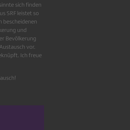
sinnte sich finden
s SRF leistet so
en bescheidenen
lkerung und
der Bevölkerung
 Austausch vor.
eknüpft. Ich freue
tausch!