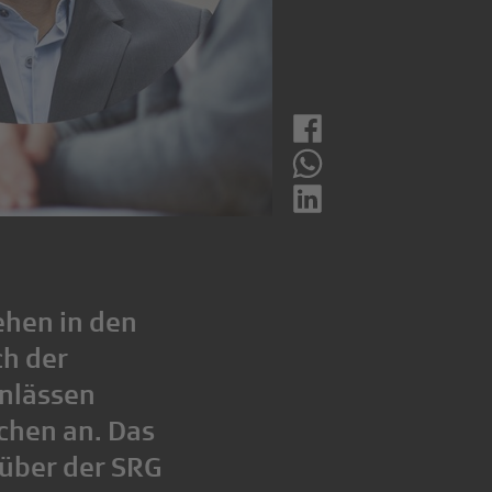
ehen in den
h der
nlässen
chen an. Das
über der SRG