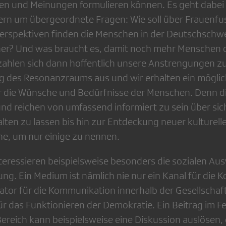
en und Meinungen formulieren können. Es geht dabei 
n um übergeordnete Fragen: Wie soll über Frauenfuss
erspektiven finden die Menschen in der Deutschschw
her? Und was braucht es, damit noch mehr Menschen 
zahlen sich dann hoffentlich unsere Anstrengungen zur
des Resonanzraums aus und wir erhalten ein möglich
r die Wünsche und Bedürfnisse der Menschen. Denn d
 und reichen von umfassend informiert zu sein über sic
lten zu lassen bis hin zur Entdeckung neuer kulturell
, um nur einige zu nennen.
nteressieren beispielsweise besonders die sozialen Au
g. Ein Medium ist nämlich nie nur ein Kanal für die 
lator für die Kommunikation innerhalb der Gesellschaf
ür das Funktionieren der Demokratie. Ein Beitrag im F
Bereich kann beispielsweise eine Diskussion auslösen,