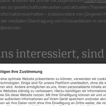
Dafür arbeiten wir primär mit sogenannten
Dialogfens
hen zu gesellschaftsrelevanten und aktuellen Themen
Informationsverhalten – insbesondere von jüngeren 
 der medialen Übertragung von Grossanlässen in ver
 Bereichen.
ns interessiert, sind
ngen.»
hase, in der wir uns als Leitungsteam gefunden und
iert haben, sind wir aktuell intensiv mit der konkret