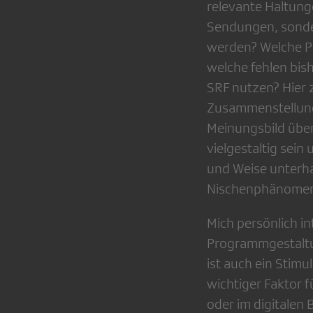
relevante Haltung
Sendungen, sonder
werden? Welche P
welche fehlen bis
SRF nutzen? Hier 
Zusammenstellung 
Meinungsbild übe
vielgestaltig sein
und Weise unterha
Nischenphänomene
Mich persönlich i
Programmgestaltun
ist auch ein Stimu
wichtiger Faktor f
oder im digitalen 