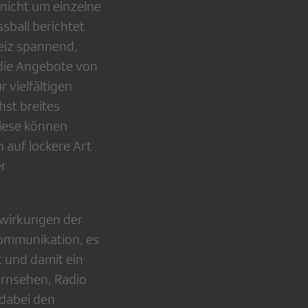
nicht um einzelne
ball berichtet
eiz spannend,
die Angebote von
 vielfältigen
st breites
iese können
h auf lockere Art
er
swirkungen der
Kommunikation, es
t und damit ein
ernsehen, Radio
 dabei den