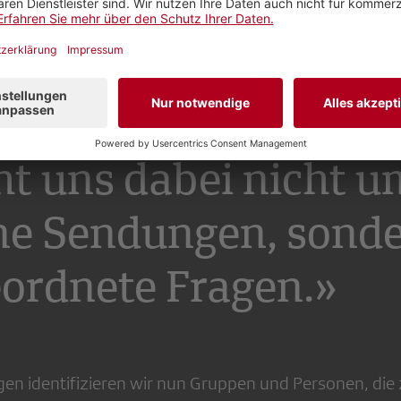
 beschäftigt. Als erstes nimmt sich der neue Publikum
deren Übertragung in den Medien vor. Konkret beschä
ng Contest und der Fussball-Europameisterschaft der
 in der Schweiz ausgetragen werden.
ht uns dabei nicht u
ne Sendungen, sond
ordnete Fragen.»
en identifizieren wir nun Gruppen und Personen, die