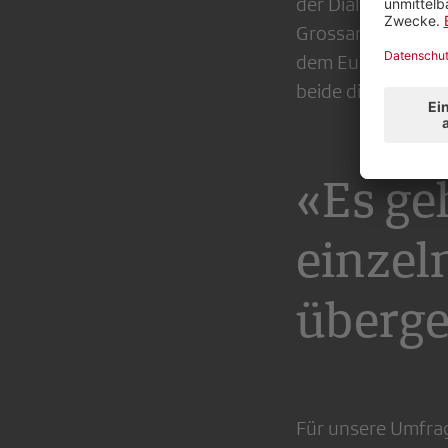
der Dialogfenster
Grossanlässe und 
dem Eurovision So
beide dieses Jahr
«Es ge
einzel
überge
Für unsere Umfrag