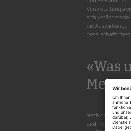
und SRF abholen. 
Veranstaltungsrei
sich verändernde 
die Auswirkungen
gesellschaftlichen
«Was u
Meinu
Nach der Anfangsp
und Prozesse defin