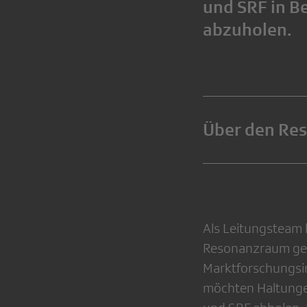
und SRF in B
abzuholen.
Über den Re
Als Leitungsteam 
Resonanzraum gema
Marktforschungsin
möchten Haltunge