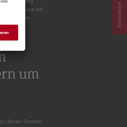
Newsletter abonnieren
srat das Thema
ftigen wir uns mit
 Frauen, die
m
ern um
 zu diesen Themen