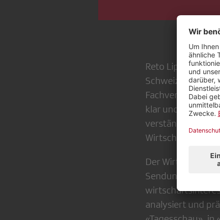
Reto Lipp erhält 
Schweizerischen V
Fachverband dafür
klar und verständl
verständlich aufz
Wirtschaftspolitik
Der Wirtschaftsjo
Sendung reflektier
wirtschaftsintere
analysiert und pr
«Tagesschau», in 