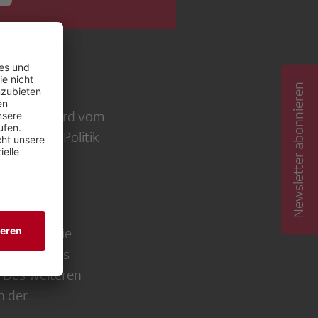
Newsletter abonnieren
24» des
VIK). Er wird vom
chaft und Politik
s Wissen
 in die
o Talk». Die
ichkeit eines
 Des Weiteren
n der