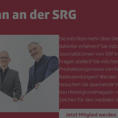
an an der SRG
Sie möchten mehr über di
dahinter erfahren? Sie mö
Journalist:innen von SRF t
Fragen stellen? Sie möchte
Produktionsprozess von F
Radiosendungen? Werden S
besuchen Sie spannende Ve
das Hintergrundmagazin «L
Zeichen für den medialen S
Jetzt Mitglied werden