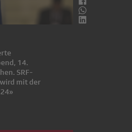
erte
end, 14.
hen. SRF-
wird mit der
024»