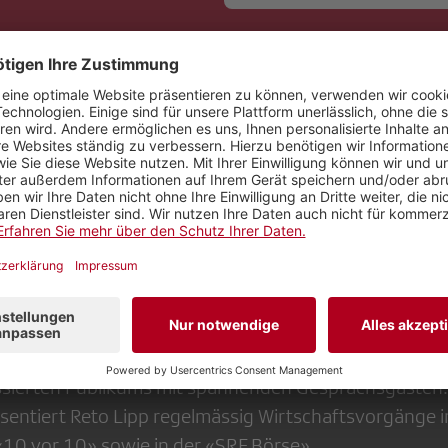
die «Goldene Feder für den Wirtschaftsjournalisten 20
erbands für interne und integrierte Kommunikation (S
 ausgezeichnet, dass es ihm gelingt, Fragen aus Wirts
ich zu erläutern, betriebs- sowie volkswirtschaftliche
uarbeiten und Einblicke in Unternehmensvorgänge und
 zu vermitteln.
urnalist ist Moderator des SRF-Wirtschaftsmagazin «Ec
t und vertieft die wirtschaftliche und berufliche Wirkl
ssierten Publikums mit spannenden Gesprächsgästen.
äsentiert Reto Lipp regelmässig Wirtschaftsvorgänge i
«10 vor 10» sowie in der «SRF Börse».