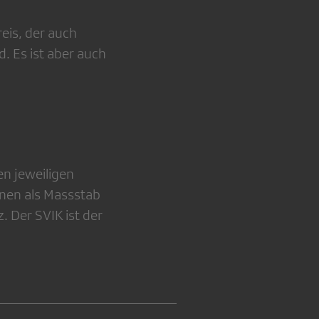
eis, der auch
d. Es ist aber auch
en jeweiligen
nen als Massstab
 Der SVIK ist der