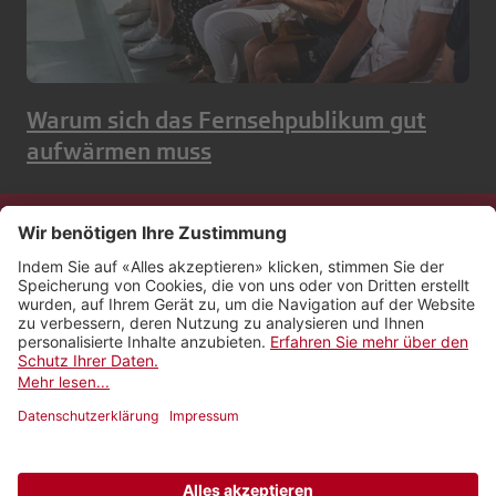
Warum sich das Fernsehpublikum gut
aufwärmen muss
Kontakt
Impressum
Rechtliches
Netiquette
Nutzungsbedingungen
AGB Payyo
Datenschutzeinstellungen