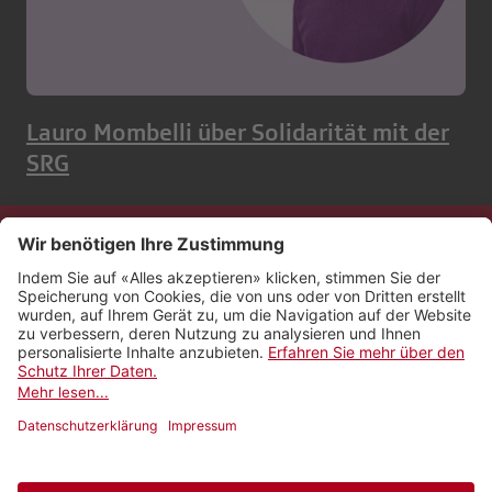
Lauro Mombelli über Solidarität mit der
SRG
Kontakt
Impressum
Rechtliches
Netiquette
Nutzungsbedingungen
AGB Payyo
Datenschutzeinstellungen