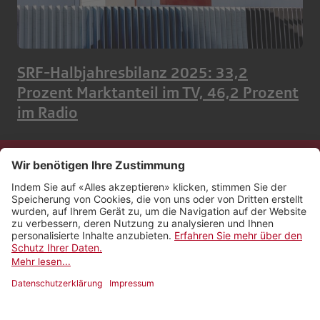
SRF-Halbjahresbilanz 2025: 33,2
Prozent Marktanteil im TV, 46,2 Prozent
im Radio
Kontakt
Impressum
Rechtliches
Netiquette
Nutzungsbedingungen
AGB Payyo
Datenschutzeinstellungen