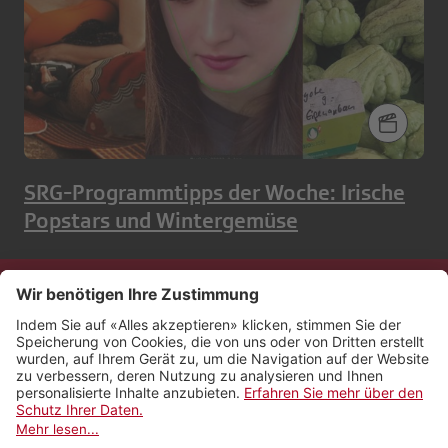
SRG-Programmtipps der Woche: Irische
Popstars und Wintergemüse
Kontakt
Impressum
Rechtliches
Netiquette
Nutzungsbedingungen