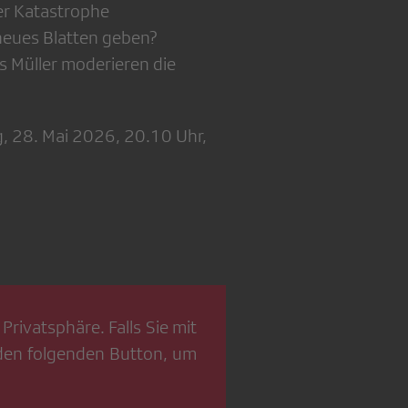
er Katastrophe
 neues Blatten geben?
s Müller moderieren die
, 28. Mai 2026, 20.10 Uhr,
Privatsphäre. Falls Sie mit
 den folgenden Button, um