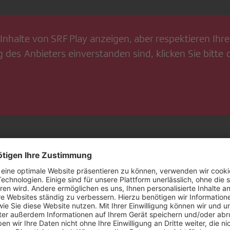
Inhalte von
SRF Play
anzeigen, aber respektieren Ihre 
g
des Anbieters einverstanden sind, klicken Sie bitte
aten, Job – Alles nach dem Zyklus
 richten ihren Alltag nach dem Menstruationszyklus 
 Sex entlang der verschiedenen Phasen. «rec.»-Report
ische Leben selbst aus und fragt: Superpower oder Se