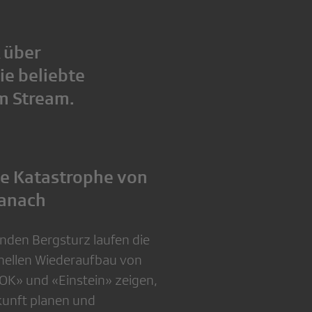
 über
ie beliebte
im Stream.
ie Katastrophe von
danach
nden Bergsturz laufen die
ellen Wiederaufbau von
OK» und «Einstein» zeigen,
kunft planen und