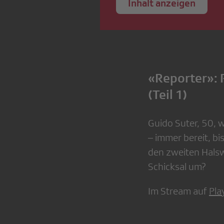
Inhalt anzeigen
«Reporter»: 
(Teil 1)
Guido Suter, 50, 
– immer bereit, bi
den zweiten Halsw
Schicksal um?
Im Stream auf
Pla