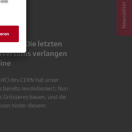
Newsletter abonnieren
 CERN – Die letzten
iversums verlangen
hine
(LHC) des CERN hat unser
bereits revolutioniert. Nun
us Grösseres bauen, und die
ssen hinter diesem