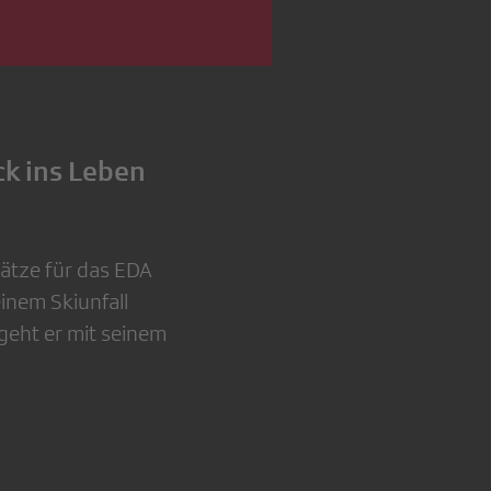
ck ins Leben
sätze für das EDA
einem Skiunfall
geht er mit seinem