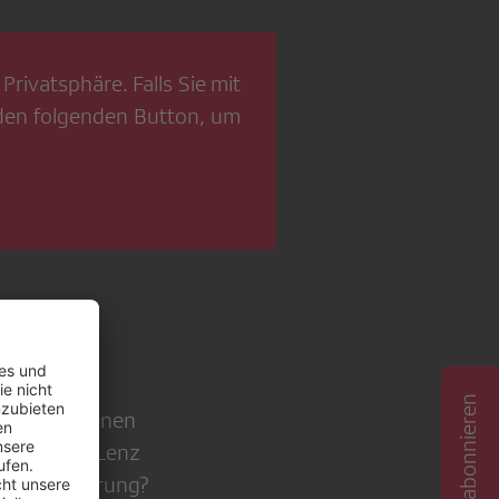
Privatsphäre. Falls Sie mit
 den folgenden Button, um
aus. Sie planen
erin Rahel Lenz
lbstoptimierung?