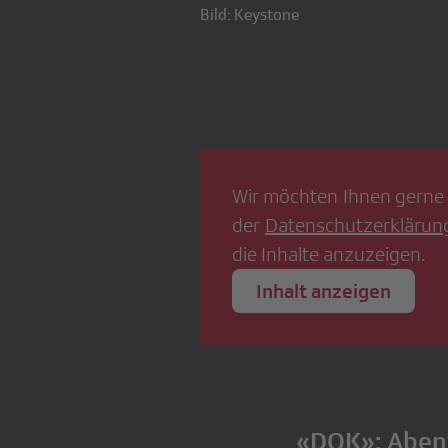
Bild: Keystone
Wir möchten Ihnen gerne 
der
Datenschutzerklärun
die Inhalte anzuzeigen.
Inhalt anzeigen
«DOK»: Abent