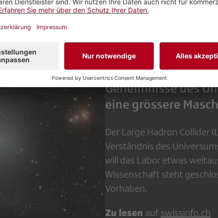
ay SRF
«SWI swissinfo.ch»:
Geheimnisse des Un
eine grössere Masc
Der Large Hadron Collider 
Verständnis des Universums 
will das Labor etwas weita
Wissenschaft steht geschlo
Vorhaben.
Zu lesen
auf
swissinfo.ch