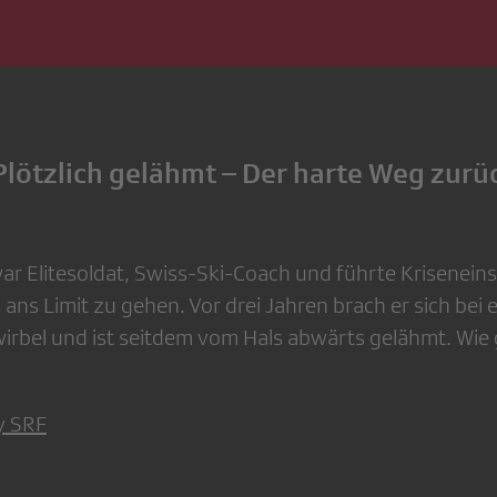
Plötzlich gelähmt – Der harte Weg zurü
war Elitesoldat, Swiss-Ski-Coach und führte Krisenein
s ans Limit zu gehen. Vor drei Jahren brach er sich bei 
irbel und ist seitdem vom Hals abwärts gelähmt. Wie 
y SRF