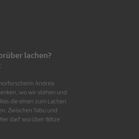
orüber lachen?
t
morforscherin Andrea
 denken, wo wir stehen und
Was die einen zum Lachen
zen. Zwischen Tabu und
: Wer darf worüber Witze