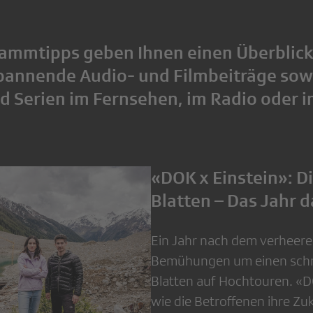
ammtipps geben Ihnen einen Überblick
spannende Audio- und Filmbeiträge sow
nd Serien im Fernsehen, im Radio oder 
«DOK x Einstein»: D
Blatten – Das Jahr 
Ein Jahr nach dem verheere
Bemühungen um einen schn
Blatten auf Hochtouren. «D
wie die Betroffenen ihre Zu