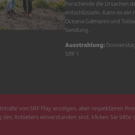
Forschende die Ursachen d
entschlüsseln. Kann es ein
Oceana Galmarini und Tobia
Sendung.
Ausstrahlung:
Donnerstag
SRF 1
Inhalte von
SRF Play
anzeigen, aber respektieren Ihre 
g
des Anbieters einverstanden sind, klicken Sie bitte