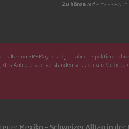
Zu hören
auf
Play SRF Aud
Inhalte von
SRF Play
anzeigen, aber respektieren Ihre 
g
des Anbieters einverstanden sind, klicken Sie bitte
euer Mexiko – Schweizer Alltag in der