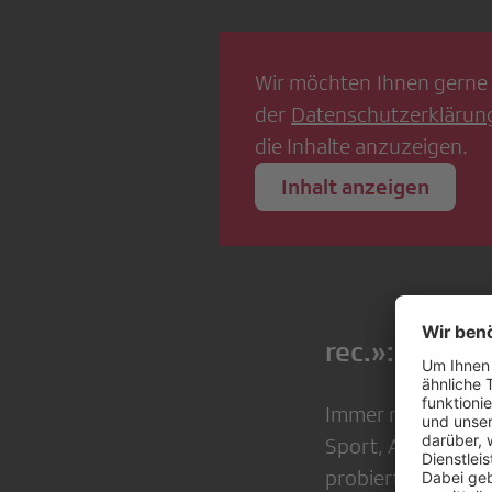
Wir möchten Ihnen gerne 
der
Datenschutzerklärun
die Inhalte anzuzeigen.
Inhalt anzeigen
rec.»: Sex, D
Immer mehr Frauen
Sport, Arbeit und
probiert das zykl