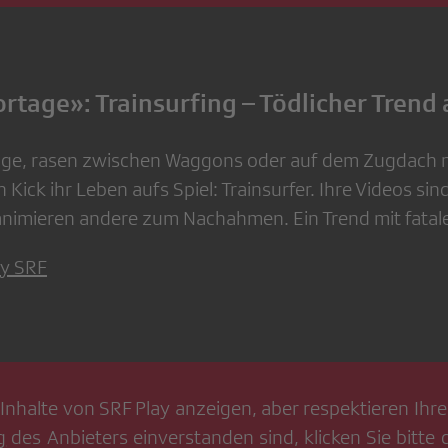
rtage»: Trainsurfing – Tödlicher Trend
Züge, rasen zwischen Waggons oder auf dem Zugdach m
 Kick ihr Leben aufs Spiel: Trainsurfer. Ihre Videos sin
animieren andere zum Nachahmen. Ein Trend mit fatal
ay SRF
Inhalte von
SRF Play
anzeigen, aber respektieren Ihre 
g
des Anbieters einverstanden sind, klicken Sie bitte