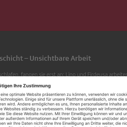
schicht – Unsichtbare Arbeit
chlafen, fangen sie erst an: Lino und Firdeusa arbeite
itsmitarbeiter im grössten Shoppingcenter der Schweiz
chen Verkehrs. Ihr Einsatz wird oft erst bemerkt, wenn
ay SRF