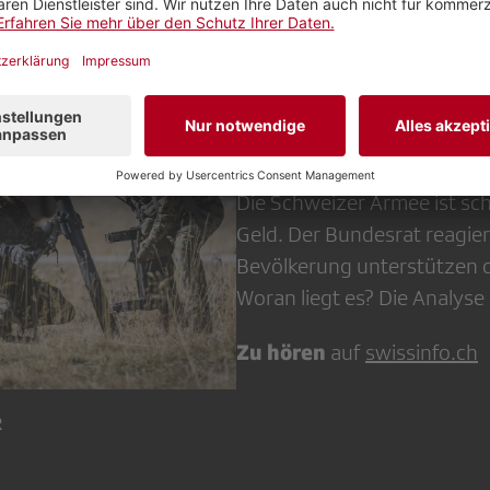
«SWI swissinfo.ch»:
Armee braucht Geld,
Willen – warum eige
Die Schweizer Armee ist sc
Geld. Der Bundesrat reagie
Bevölkerung unterstützen di
Woran liegt es? Die Analyse i
Zu hören
auf
swissinfo.ch
R