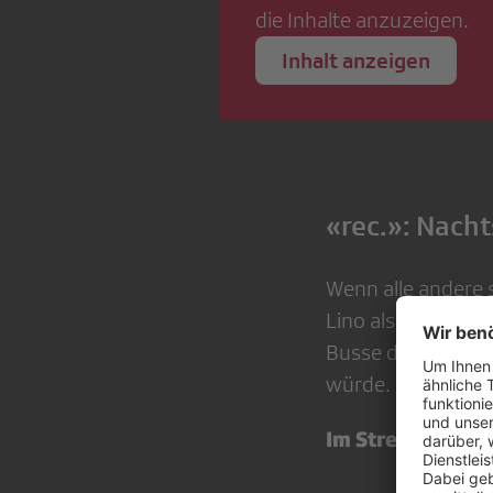
die Inhalte anzuzeigen.
Inhalt anzeigen
«rec.»: Nacht
Wenn alle andere s
Lino als Sicherhe
Busse des öffentli
würde.
Im Stream
auf
Pl