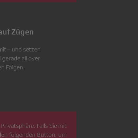
 auf Zügen
it – und setzen
d gerade all over
en Folgen.
Privatsphäre. Falls Sie mit
 den folgenden Button, um