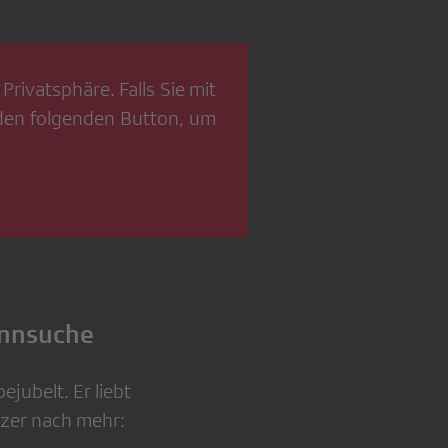
Privatsphäre. Falls Sie mit
 den folgenden Button, um
innsuche
jubelt. Er liebt
nzer nach mehr: