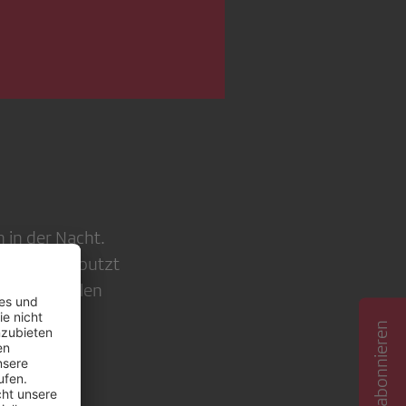
n in der Nacht.
, Firdeusa putzt
 er mal fehlen