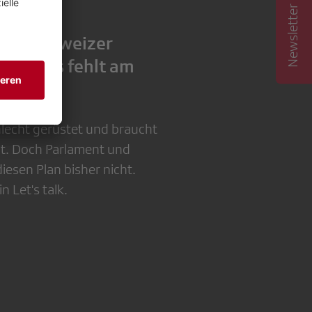
Newsletter abonnieren
 Die Schweizer
 aber es fehlt am
ntlich?
hlecht gerüstet und braucht
rt. Doch Parlament und
esen Plan bisher nicht.
n Let's talk.