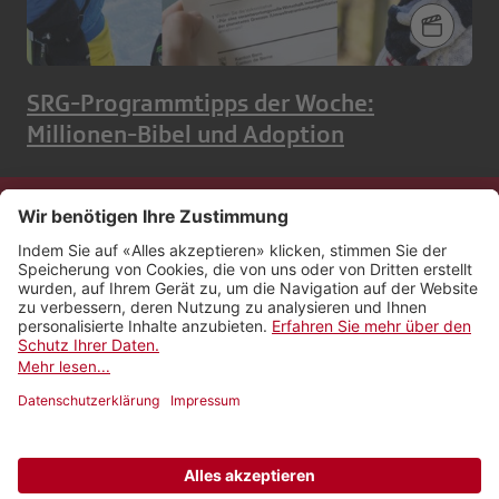
SRG-Programmtipps der Woche:
Millionen-Bibel und Adoption
Kontakt
Impressum
Rechtliches
Netiquette
Nutzungsbedingungen
AGB Payyo
Datenschutzeinstellungen