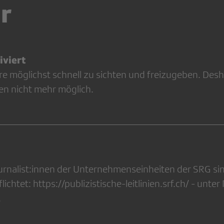
r
viert
re möglichst schnell zu sichten und freizugeben. Desh
en nicht mehr möglich.
ournalist:innen der Unternehmenseinheiten der SRG s
flichtet: https://publizistische-leitlinien.srf.ch/ - unte
.