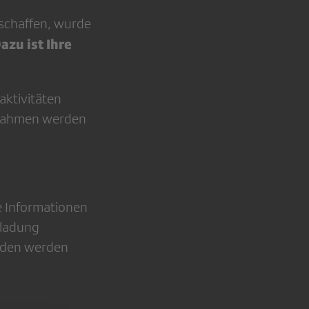
schaffen, wurde
azu ist Ihre
ktivitäten
m Rahmen werden
e Informationen
nladung
enden werden