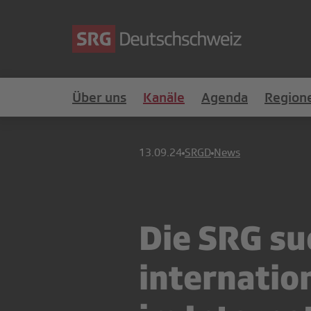
Über uns
Kanäle
Agenda
Region
13.09.24
SRGD
News
Die SRG su
internatio