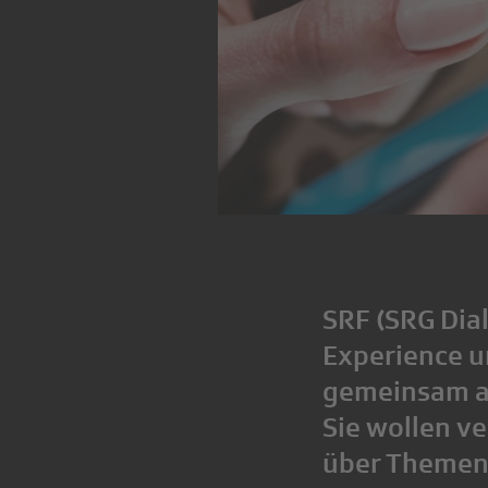
SRF (SRG Dial
Experience 
gemeinsam an
Sie wollen v
über Themen 