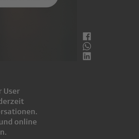
r User
derzeit
rsationen.
und online
n.