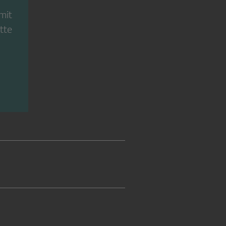
mit
tte