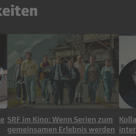
keiten
te
SRF im Kino: Wenn Serien zum
Koll
gemeinsamen Erlebnis werden
inte