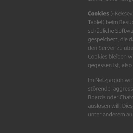
Cookies
(«Kekse»)
Tablet) beim Besu
schädliche Softwa
gespeichert, die d
den Server zu über
Cookies bleiben w
gegessen ist, als
Im Netzjargon wir
störende, aggres­s
Boards oder Chatg
auslösen will. Die
unter anderem auch