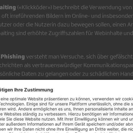
aiting
(«Klickköder») beschreibt die Verwendung von 
 oft irreführenden Bildern im Online- und insbesonde
tzer oder die Nutzerin dazu bewegen sollen, einen Art
baiting sind erhöhte Zugriffszahlen für Webinhalte un
.
Phishing
f
versteht man Versuche, sich über gefälscht
achrichten als vertrauenswürdiger Kommunikationspa
persönliche Daten zu gelangen oder zu schädlichen Han
ypische Phishing-Methode sind gefälschte Webseiten fü
 verleiten sollen, seine Passwortdaten zu verraten.
llung
ist ein Begriff des Presse­rechts. Wer von einem 
isation betroffen und mit den behaupteten Tatsachen
 soll sich im selben Medium an vergleichbarer Stelle un
fmachung kostenlos artikulieren beziehungsweise etwa