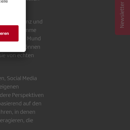
Newsletter abonnieren
her Intelligenz und
oder die Stimme
ssage in den Mund
Deep­fakes können
 sie von echten
en, Social Media
 eigenen
ndere Perspektiven
asierend auf den
ühren, in denen
eragieren, die