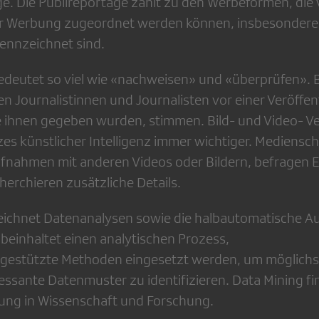
e. Die Publireportage zählt zu den Werbeformen, di
er Werbung zugeordnet werden können, insbesondere 
ennzeichnet sind.
deutet so viel wie «nachweisen» und «überprüfen». B
en Journalistinnen und Journalisten vor einer Veröffen
e ihnen gegeben wurden, stimmen. Bild- und Video- Ver
es künstlicher Intelligenz immer wichtiger. Mediensc
ufnahmen mit anderen Videos oder Bildern, befragen 
herchieren zusätzliche Details.
ichnet Datenanalysen sowie die halbautomatische Au
einhaltet einen analytischen Prozess,
gestützte Methoden eingesetzt werden, um möglichst
ressante Datenmuster zu identifizieren. Data Mining fi
g in Wissenschaft und Forschung.