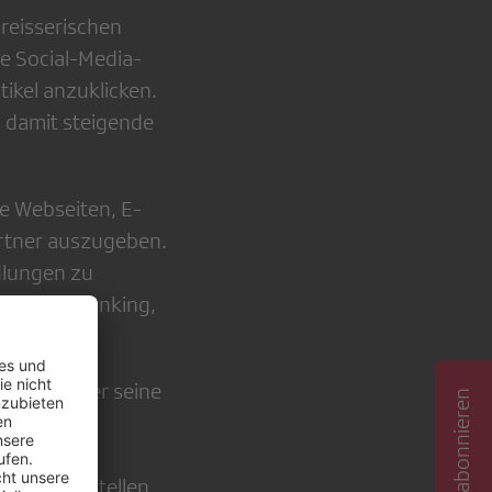
reisserischen
re Social-Media-
ikel anzuklicken.
d damit steigende
e Webseiten, E-
rtner auszugeben.
dlungen zu
r Online-Banking,
Bericht über seine
 nicht
d in
s richtigstellen