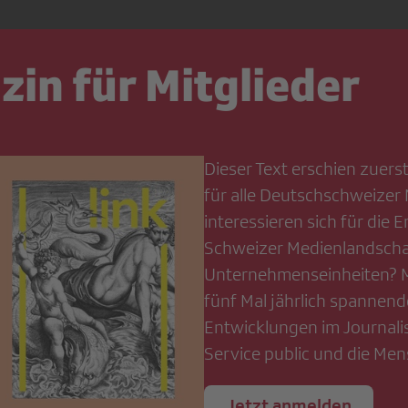
in für Mitglieder
Dieser Text erschien zuer
für alle Deutschschweizer 
interessieren sich für die 
Schweizer Medienlandschaf
Unternehmenseinheiten? Mi
fünf Mal jährlich spannend
Entwicklungen im Journali
Service public und die Men
Jetzt anmelden