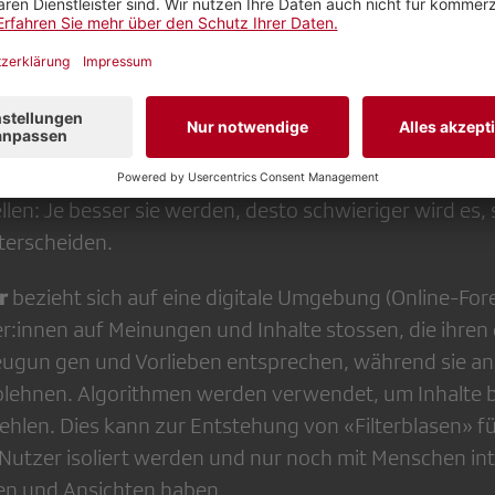
ilder, Videos oder Audioclips, die mithilfe von künstlic
nen manipuliert wurden, um das Gesicht, den Körper 
eine andere zu übertragen und ihr eine erfundene Au
 in einem ungünstigen Kontext erscheinen zu lassen. 
llen: Je besser sie werden, desto schwieriger wird es,
erscheiden.
r
bezieht sich auf eine digitale Umgebung (Online­-For
er:innen auf Meinungen und Inhalte stossen, die ihren
ugun­ gen und Vorlieben entsprechen, während sie a
lehnen. Algo­rithmen werden verwendet, um Inhalte b
ehlen. Dies kann zur Entstehung von «Filterblasen» f
 Nutzer isoliert werden und nur noch mit Menschen int
en und Ansichten haben.