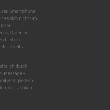
uter, Smartphone,
t es sich nicht um
 Daten
ieren, Daten an
zu bleiben:
eks bereits
sätzlich durch
en, Message ­
ty­Mit­ gliedern
en Trolltaktiken