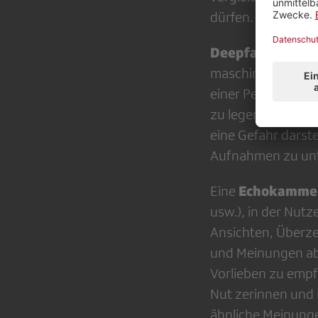
dürfen.
Deepfakes
sind B
maschinel­lem Ler
einer Person auf 
zu legen oder sie
eine Gefahr darste
Aufnahmen zu unt
Echokamme
Eine
usw.), in der Nutz
Ansichten, Überze
und Meinungen ab
Vorlieben zu empf
Nut­ zerinnen und
ähnliche Meinung