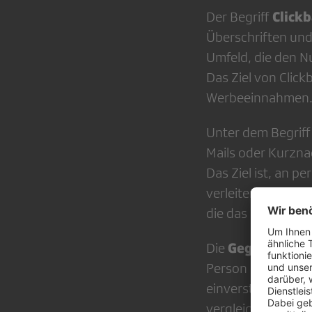
Clickb
Der Begriff
Überschriften und
Umfeld, die den Nu
Das Ziel von Click
Werbeeinnahmen
Unter dem Begrif
Mails oder Kurzn
Das Ziel ist, an 
verleiten. Eine t
die das Opfer dazu
Gegendarste
Die
Person oder Organ
einverstanden ist,
vergleichbarer Au