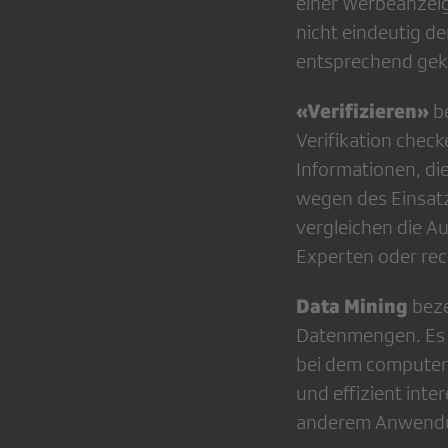
einer Werbeanzeig
nicht eindeutig d
entsprechend gek
«Verifizieren»
be
Verifikation check
Informationen, di
wegen des Einsatz
vergleichen die A
Experten oder rec
Data Mining
beze
Datenmengen. Es b
bei dem computer
und effizient inte
anderem Anwendun