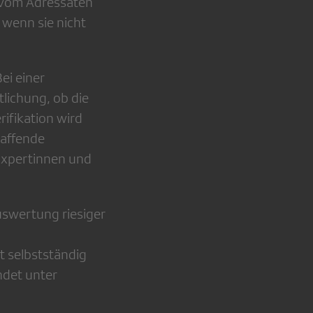
e vom Adressaten
wenn sie nicht
ei einer
tlichung, ob die
ifikation wird
haffende
Expertinnen und
swertung riesiger
 selbstständig
ndet unter