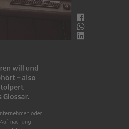
en will und
hört – also
stolpert
s Glossar.
Unternehmen oder
le Aufmachung