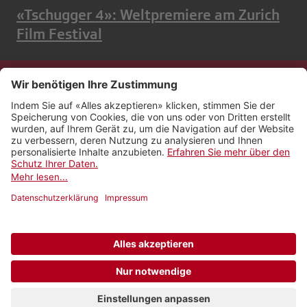
«Tschugger 4»: Weltpremiere am Zurich
Film Festival
Kontakt
Impressum
Rechtliches
Netiquette
Nutzungsbedingungen
AGB Payyo
Datenschutzeinstellungen
Newsletter abonnieren