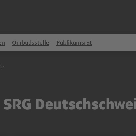
en
Ombudsstelle
Publikumsrat
te
e SRG Deutschschwe