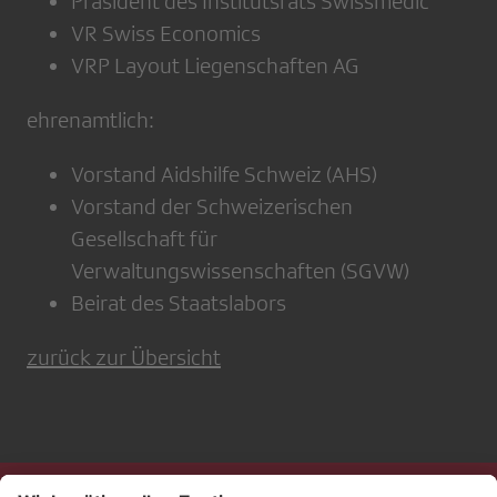
Präsident des Institutsrats Swissmedic
VR Swiss Economics
VRP Layout Liegenschaften AG
ehrenamtlich:
Vorstand Aidshilfe Schweiz (AHS)
Vorstand der Schweizerischen
Gesellschaft für
Verwaltungswissenschaften (SGVW)
Beirat des Staatslabors
zurück zur Übersicht