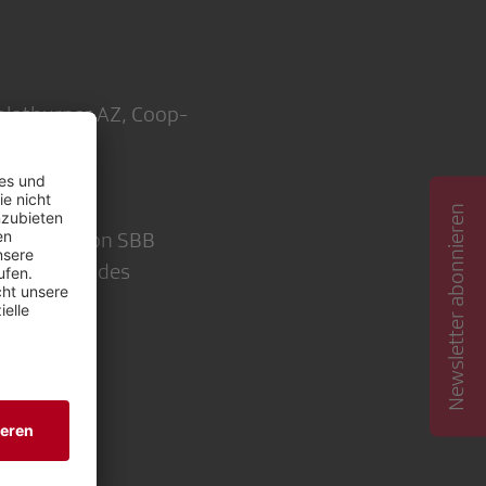
Solothurner AZ, Coop-
Sport)
Newsletter abonnieren
ommunikation SBB
werkschaft des