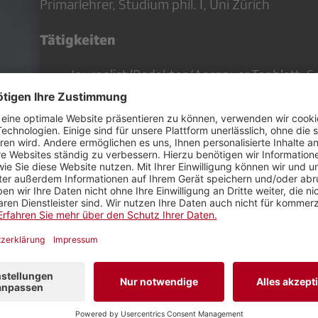
Primarlehrer, Studium phil. I, Uni Zürich
Tätigkeiten
Journalist/Redaktor (Aargauer Tagblatt, 
Zeitung)
Redaktor SR DRS (Regionaljournal AG/SO, 
Leiter Regionalstudio Aargau Solothurn
Produzent SBB Zeitung, Leiter Interne K
bis 2016 Leiter Kommunikation SEV – Ge
Verkehrspersonals
Freier Journalist, Übersetzer und Texter
Andere Mandate
Präsident SRG Aargau Solothurn
Delegierter SRG SSR