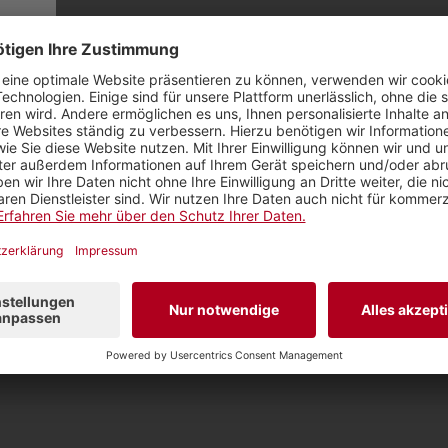
Employee and Leadership Development Manag
Tätigkeiten
Co-Leiterin Abteilung Kultur Basel-Stadt
Geschäftsführerin Schweizerische Manag
Geschäftsführerin visarte.ch
Diverse Einsitze in Kulturinstitutionen
Redaktionsleiterin SRF
Andere Mandate
Präsidentin Kulturzentrum Don Bosco, Ba