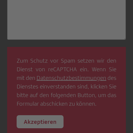
Zum Schutz vor Spam setzen wir den
Dienst von
reCAPTCHA
ein. Wenn Sie
mit den
Datenschutzbestimmungen
des
Dienstes einverstanden sind, klicken Sie
bitte auf den folgenden Button, um das
Formular abschicken zu können.
Akzeptieren