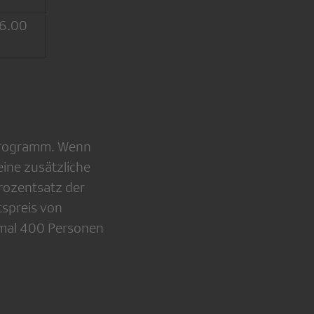
6.00
nprogramm. Wenn
eine zusätzliche
Prozentsatz der
tspreis von
imal 400 Personen