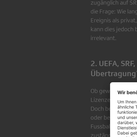
zugänglich auf SR
die Frage: Wie la
Ereignis als priva
kann dies jedoch b
irrelevant.
2. UEFA, SRF,
Übertragung
Ob gewerbliches E
Lizenzen und Gen
Doch bei wem müss
oder bei SRF, das 
Fussball-EM ist d
zuständig.