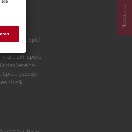
Newsletter abonnieren
uf dem das Spiel
 gilt der
n alle EM-Spiele
Für das Vereins-
 Spiele gezeigt
hen Musik