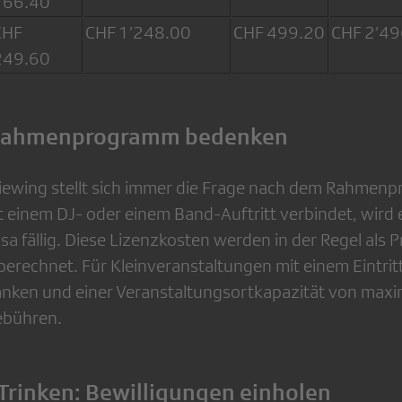
166.40
CHF
CHF 1’248.00
CHF 499.20
CHF 2’49
249.60
 Rahmenprogramm bedenken
Viewing stellt sich immer die Frage nach dem Rahme
 einem DJ- oder einem Band-Auftritt verbindet, wird 
sa fällig. Diese Lizenzkosten werden in der Regel als 
erechnet. Für Kleinveranstaltungen mit einem Eintrit
anken und einer Veranstaltungsortkapazität von max
ebühren.
 Trinken: Bewilligungen einholen