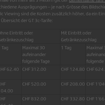
onale von mehr als 3 Metern gilt der
Gemeinsame Tarif 
schiedene Ausprägungen – je nach Grösse des Bildsch
c Viewing sind die Kosten zusätzlich höher, da ein Eint
Übersicht der GT 3c-Tarife:
hne Eintritt oder
Mit Eintritt oder
Getränkezuschlag
Getränkezuschlag
 Tag
Maximal 30
1 Tag
Maximal 
aufeinander
aufeinan
folgende Tage
folgende
CHF 62.40
CHF 312.00
CHF 124.80
CHF 624
CHF
CHF 520.00
CHF 208.00
CHF 1’04
104.00
CHF
CHF 832.00
CHF 332.80
CHF 1’66