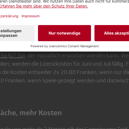
er-Grenze
hängen vor allem von der Grösse des Bildschirms ab, a
Bildschirme mit einer Bilddiagonale von bis zu 3 Metern
3a (GT 3a)
, der monatlich erworben werden kann. Wen
len, werden die Lizenzkosten für Juni und Juli fällig. 
 die Kosten entweder 2x 20.80 Franken, wenn nur die
40 Franken, wenn Spiele gezeigt werden und dazwisc
fläche, mehr Kosten