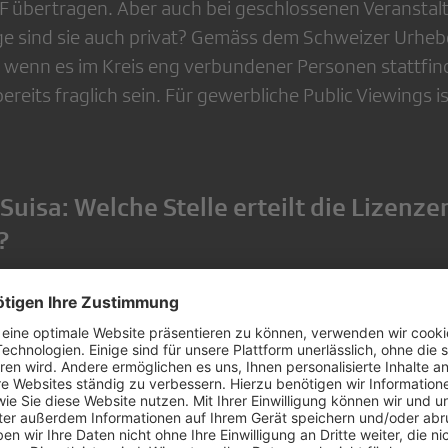
F übertragen. Aber auch bei geschlossenen Veranstaltu
nge sind sie auch privat? Gemäss dem Schweizer Urheber
t, wenn es im Kreis eng verbundener Personen stattfin
ereits fraglich sein. Für gewerbliche Public Viewings i
 Suisa: Welche Stelle erteilt die Lizenze
?
vent oder Vereinsfest: In beiden Szenarien werden al
ehmigungen benötigt, um ein Public Viewing durchfü
en diese eingeholt werden? Bei der UEFA, die das Turn
die Spiele in der Deutschschweiz überträgt? Weder noc
ie Schweizer Genossenschaft der Urheber und Verleger