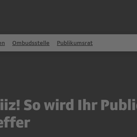
en
Ombudsstelle
Publikumsrat
iz! So wird Ihr Publ
effer