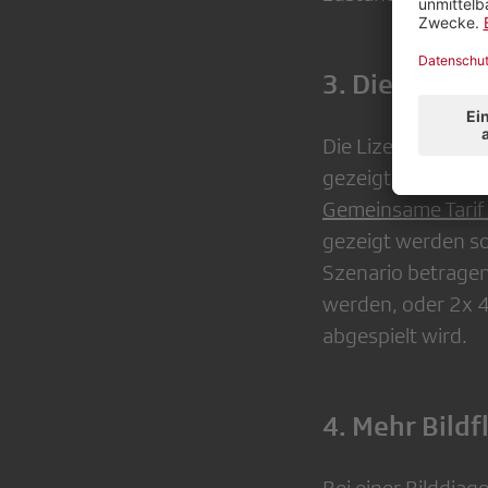
3. Die 3-Met
Die Lizenzkosten 
gezeigt wird. Für 
Gemeinsame Tarif 
gezeigt werden sol
Szenario betragen
werden, oder 2x 
abgespielt wird.
4. Mehr Bild