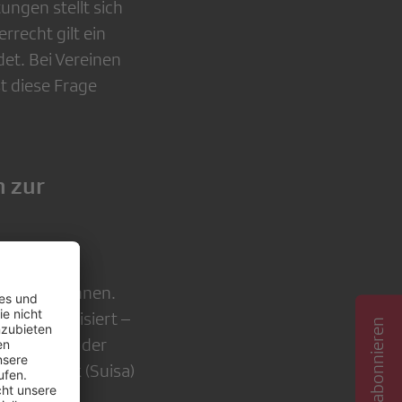
ngen stellt sich
recht gilt ein
det. Bei Vereinen
st diese Frage
n zur
so gewisse
hren zu können.
ier organisiert –
h. Im Falle der
 von Musik (Suisa)