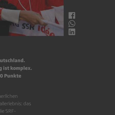
eutschland.
g ist komplex.
10 Punkte
merlichen
lerlebnis: das
die SRF-