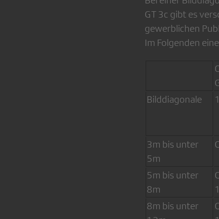
Bei einer Bilddiag
GT 3c gibt es ver
gewerblichen Publi
Im Folgenden eine 
O
Bilddiagonale
1
3m bis unter
5m
5m bis unter
8m
8m bis unter