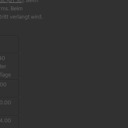
3c (GT 3c)
. Beim
irms. Beim
ritt verlangt wird.
30
der
 Tage
.00
0.00
4.00