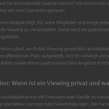
ch für kommerzielle Zwecke nutzen? Um Antworten a
hten wir zwei Szenarien genauer:
erein beabsichtigt, für seine Mitglieder und einige gel
lic Viewing zu veranstalten. Dabei wird ein gastron
angeboten.
Person plant, ein Public Viewing gewerblich anzubieten
 öffentlichen Platz aufgestellt, Eintritt verlangt und 
tränken sowie einem gastronomischem Angebot errich
tion: Wann ist ein Viewing privat und w
ussballspiel privat mit Freunden oder Familie zu Hau
ne speziellen Lizenzen oder Genehmigungen. Die Parti