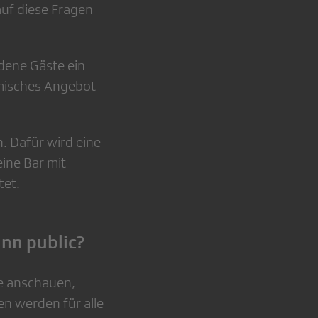
uf diese Fragen
adene Gäste ein
omisches Angebot
. Dafür wird eine
eine Bar mit
tet.
ann public?
se anschauen,
en werden für alle