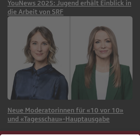
YouNews 2025: Jugend erhält Einblick in
die Arbeit von SRF
Neue Moderatorinnen für «10 vor 10»
und «Tagesschau»-Hauptausgabe