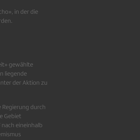
ho», in der die
rden.
eit» gewählte
in liegende
nter der Aktion zu
he Regierung durch
te Gebiet
F nach eineinhalb
hemismus