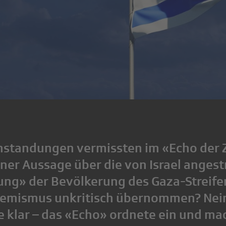
standungen vermissten im «Echo der Z
iner Aussage über die von Israel angest
ng» der Bevölkerung des Gaza-Streife
hemismus unkritisch übernommen? Nein,
 klar – das «Echo» ordnete ein und mac