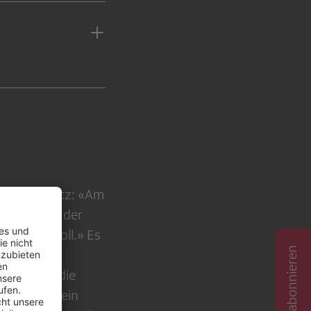
sserten Satz: «Am
illigt, das der
glichen soll.» Es
stehe der
t bezwecke die
rung» sei ein