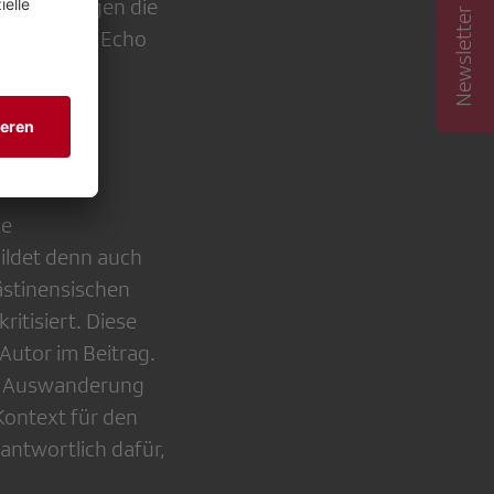
Newsletter abonnieren
brechen gegen die
 durch das «Echo
ie
bildet denn auch
ästinensischen
ritisiert. Diese
Autor im Beitrag.
zur Auswanderung
Kontext für den
rantwortlich dafür,