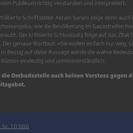
m Publikum richtig verstanden und interpretiert.
trätierte Schriftsteller Akram Surani zeige denn auch 
schonungslos, wie die Bevölkerung im Gazastreifen heu
raubt. Der kritisierte Schlusssatz folge auf das Zitat 
 Der genaue Wortlaut: «Sie wollen einfach nur weg. 
i.» In Bezug auf diese Aussage werde die wahre Bedeu
üros» eindeutig und unmissverständlich.
 die Ombudsstelle auch keinen Verstoss gegen d
itsgebot.
t Nr. 10’886