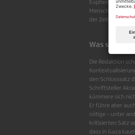
Euphemismus für H
Menschlichkeit da
der Zeit» verletz
Was sagt die
Die Redaktion schr
Kontextualisierun
den Schlusssatz d
Schriftsteller Akr
kümmere sich nich
Er führe aber auch
nötige – unter an
kritisierten Satz s
dass in Gaza kau