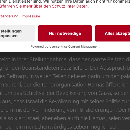
andlungen, die unter internationalem Recht ein Ver
rstellen würden. Die Unterlassung dieser Einordnung
e das Sachgerechtigkeitsgebot.
 Redaktion?
eibt in ihrer Stellungnahme, dass der ganze Beitrag d
g für den beanstandeten Satz liefere. Der Ausspruch 
es Beitrags. In weiten Teilen gehe es darin um den pal
am Surani, der die Terrororganisation Hamas öffentlich k
t um das Schicksal der Bevölkerung von Gaza, so der 
 aus, dass Israel die Bevölkerung mit seiner Politik 
derem mit der Verhinderung von Hilfslieferungen. Der 
ei also klar: Israel, aber eben auch die Hamas, seien ve
m noch ein menschenwürdiges Leben möglich sei.