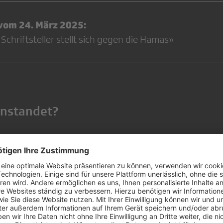
 vom 24. März 2025:
chriftsteller stellt sich gegen die Hamas»
anstandet?
ungen kritisieren den von der SRF-Journalistin geäu
e israelische Regierung die Schaffung eines Büros bew
ie Auswanderung in aufnahmewillige Drittländer ermö
nstandenden, der Kontext. Mit dieser Formulierung ent
ative Israels sei eine humanitäre Aktion. In Wirklichkei
rung, die Menschen aus Gaza zu vertreiben. «Auswande