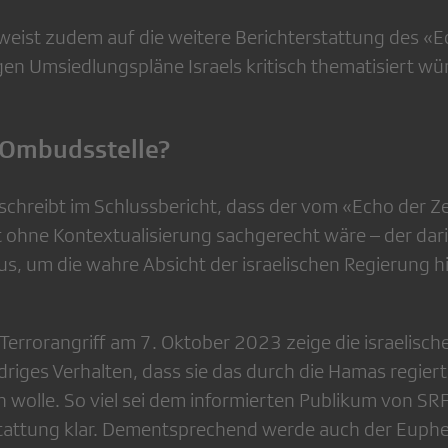
weist zudem auf die weitere Berichterstattung des «Ec
gen Umsiedlungspläne Israels kritisch thematisiert wü
 Ombudsstelle?
schreibt im Schlussbericht, dass der vom «Echo der Z
t ohne Kontextualisierung sachgerecht wäre – der dar
us, um die wahre Absicht der israelischen Regierung hi
 Terrorangriff am 7. Oktober 2023 zeige die israelisc
driges Verhalten, dass sie das durch die Hamas regier
n wolle. So viel sei dem informierten Publikum von SR
stattung klar. Dementsprechend werde auch der Eup