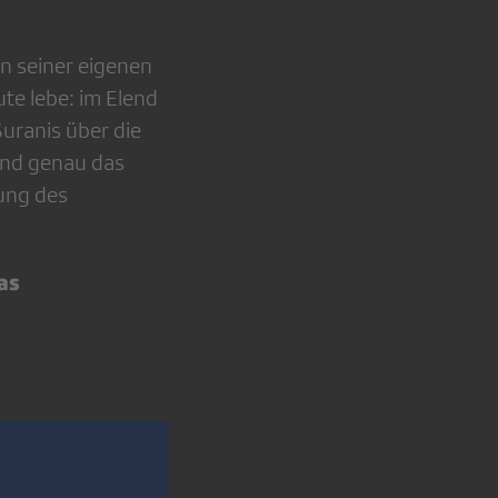
in seiner eigenen
te lebe: im Elend
Suranis über die
Und genau das
tung des
as