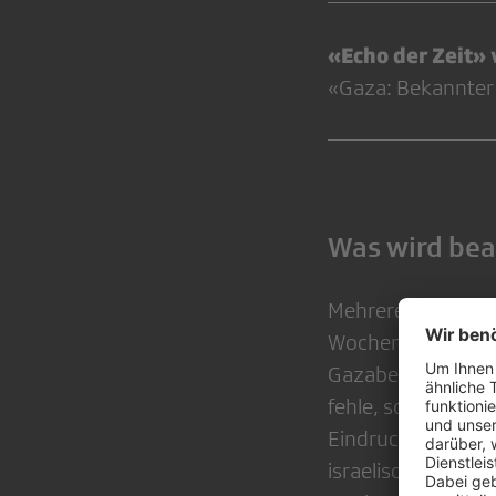
«Echo der Zeit»
«Gaza: Bekannter S
Was wird be
Mehrere Beanstand
Wochenende hat di
Gazabevölkerung d
fehle, so die Bea
Eindruck, die Initi
israelische Regie