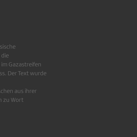
sische
 die
t im Gazastreifen
ss. Der Text wurde
chen aus ihrer
h zu Wort