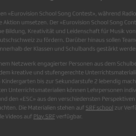
den «Eurovision School Song Contest», während Radio
e Aktion umsetzen. Der «Eurovision School Song Conte
he Bildung, Kreativität und Leidenschaft für Musik vo
eutschschweiz zu fördern. Darüber hinaus sollen Team
nnerhalb der Klassen und Schulbands gestärkt werde
nem Netzwerk engagierter Personen aus dem Schulbe
em kreative und stufengerechte Unterrichtsmaterialie
 Kindergarten bis zur Sekundarstufe 2 lebendig mach
n Unterrichtsmaterialien können Lehrpersonen indivi
d den «ESC» aus den verschiedensten Perspektiven s
uchten. Die Materialien stehen auf
SRF school
zur Verf
le Videos auf
Play SRF
verfügbar.