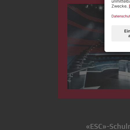
«ESC»-Schulm