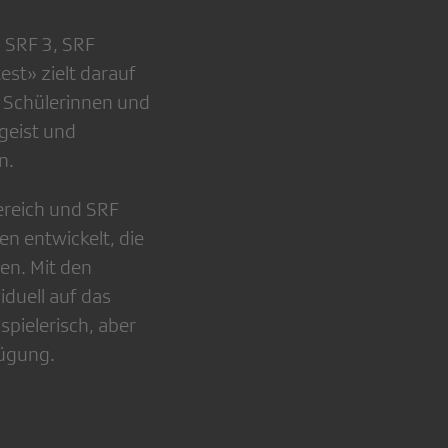
 SRF 3, SRF
st» zielt darauf
n Schülerinnen und
geist und
n.
reich und SRF
n entwickelt, die
en. Mit den
duell auf das
pielerisch, aber
ügung.