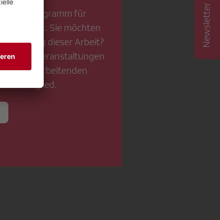
Newsletter abonnieren
wertiges Programm für
igitale Welt. Sie möchten
erstützung dieser Arbeit?
essanten Veranstaltungen
d ihre Mitarbeitenden
 SRG-Mitglied.