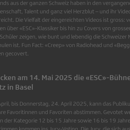
nds aus der ganzen Schweiz haben in den vergange
enschaft, Talent und ganz viel Herzblut – und ihr Vide
cht. Die Vielfalt der eingereichten Videos ist gross: 
n über «ESC»-Klassiker bis hin zu Covers von grosse
Schüler zeigen, wie bunt und lebendig die Schweizer
hulen ist. Fun Fact: «Creep» von Radiohead und «Beg
n gecovert.
ocken am 14. Mai 2025 die «ESC»-Bühn
z in Basel
pril, bis Donnerstag, 24. April 2025, kann das Publik
hre Favoritinnen und Favoriten abstimmen. Gevotet w
in der Kategorie 12 bis 15 Jahre sowie 16 bis 19 Jahr
timmen kommen ins Jury-Voting. Die Jury, die sich aus