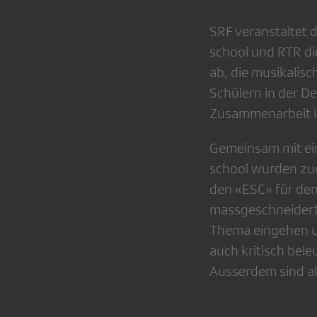
SRF veranstaltet 
school und RTR di
ab, die musikalisc
Schülern in der D
Zusammenarbeit i
Gemeinsam mit ei
school wurden zud
den «ESC» für den
massgeschneiderte
Thema eingehen un
auch kritisch bele
Ausserdem sind al