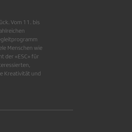
ück. Vom 11. bis
ahlreichen
Begleitprogramm
iele Menschen wie
eht der «ESC» für
teressierten,
 Kreativität und