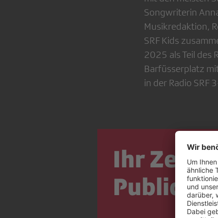
Songwriterin Anna 
Musikredaktion, R
SRF Kids zusammen
2025 als Teil de
Barfüsserplatz mi
in der Radio SRF
Ihr Zeich
Public