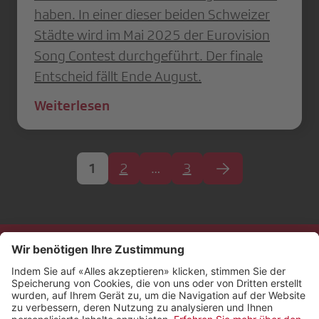
haben. In einer dieser beiden Schweizer
Städte wird im Mai 2025 der Eurovision
Song Contest durchgeführt. Der finale
Entscheid fällt Ende August.
Weiterlesen
1
2
…
3
Kontakt
Impressum
Rechtliches