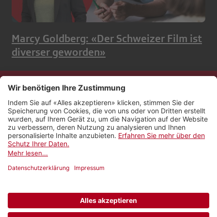
Marcy Goldberg: «Der Schweizer Film ist
diverser geworden»
Kontakt
Impressum
Rechtliches
Netiquette
Nutzungsbedingungen
AGB Payyo
Datenschutzeinstellungen