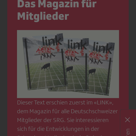
Das Magazin für
Mitglieder
Dieser Text erschien zuerst im «LINK»,
dem Magazin für alle Deutschschweizer
Mitglieder der SRG. Sie interessieren
sich für die Entwicklungen in der