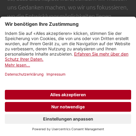
uns Gedanken machen, wo wir uns fokussieren,
wo die Entwicklungsmöglichkeiten liegen.
Meine Eltern waren selbstständig in einem
KMU. Aufgeben gilt nicht, never.
Aber SRG, SRF müssten der Politik und der
Stimmbevölkerung doch aufzeigen, warum
es Gebühren braucht, was bei einer
Reduktion verloren geht ...
Das tun wir jeden Tag mit einem
hervorragenden, qualitativ hochwertigen
Angebot auf all unseren Kanälen in Information,
Kultur, Unterhaltung und Sport. Und
gleichzeitig geht es darum, zu erklären, dass
sich reduzierte Mittel auf alle Aspekte unseres