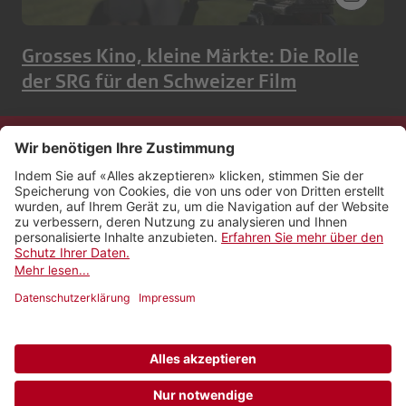
Grosses Kino, kleine Märkte: Die Rolle
der SRG für den Schweizer Film
Kontakt
Impressum
Rechtliches
Netiquette
Nutzungsbedingungen
AGB Payyo
Datenschutzeinstellungen