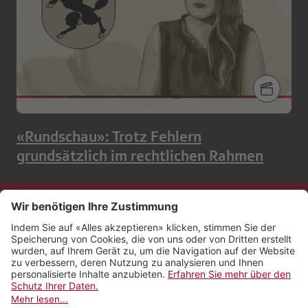
«Rundschau»: Trotz Fehlern
grundsätzlich im rechtlichen Rahmen
Kontakt
Impressum
Rechtliches
Netiquette