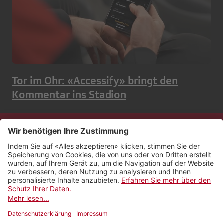
Tor im Ohr: «Accessify» bringt den
Kommentar ins Stadion
Kontakt
Impressum
Rechtliches
Netiquette
Nutzungsbedingungen
AGB Payyo