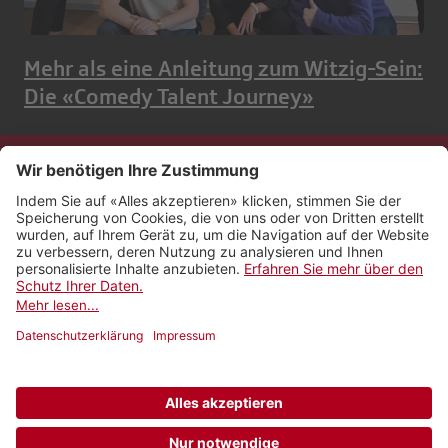
Mehr als eine Anleitung zum Witzig-Sein:
Die «Comedy Talent Journey»
Kontakt
Impressum
Rechtliches
Netiquette
Nutzungsbedingungen
AGB Payyo
Datenschutzeinstellungen