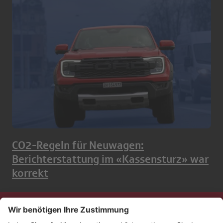
CO2-Regeln für Neuwagen:
Berichterstattung im «Kassensturz» war
korrekt