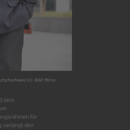
schschweiz (l.). Bild: Mirco
nd dem
zum
hlungsrahmen für
g verlangt den