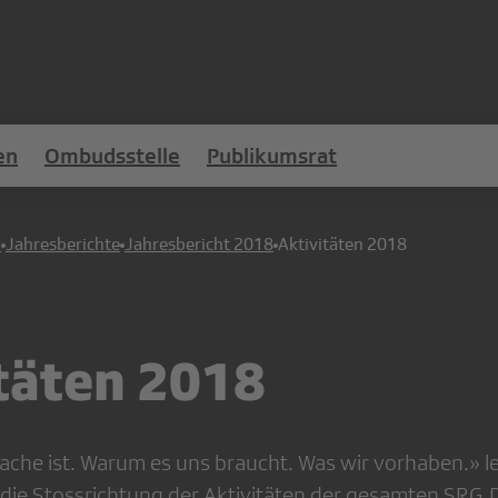
en
Ombudsstelle
Publikumsrat
n
Jahresberichte
Jahresbericht 2018
Aktivitäten 2018
täten 2018
ache ist. Warum es uns braucht. Was wir vorhaben.» l
die Stossrichtung der Aktivitäten der gesamten SRG.D