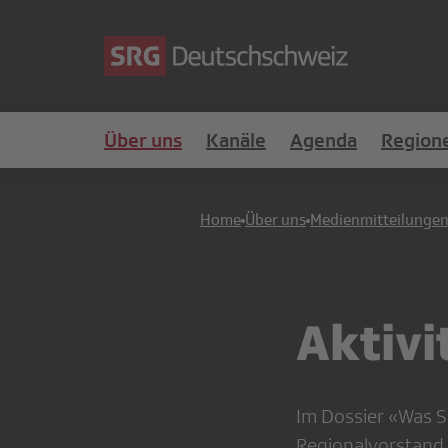
Über uns
Kanäle
Agenda
Region
Home
Über uns
Medienmitteilunge
Aktivi
Im Dossier «Was S
Regionalvorstand 