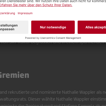
d: Virginie Vabre
7 fand im Kulturzentrum Bourbaki in Luzern die Med
Thema: «Qualität im Kulturprogramm SRF. Erwartunge
gionalrat durfte zahlreiche Vertreterinnen und Vertre
d von SRF Kultur begrüssen und in einem spannenden
Gremien
and rekrutierte und nominierte Nathalie Wappler als n
altungsrats. Dieser wählte Nathalie Wappler einsti
ominierte der Regionalvorstand Stefano Semeria als n