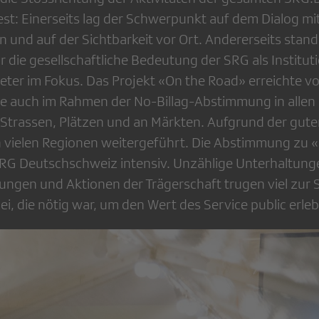
t: Einerseits lag der Schwerpunkt auf dem Dialog mi
und auf der Sichtbarkeit vor Ort. Andererseits stand
ür die gesellschaftliche Bedeutung der SRG als Institu
ter im Fokus. Das Projekt «On the Road» erreichte vor
te auch im Rahmen der No-Billag-Abstimmung in allen 
 Strassen, Plätzen und an Märkten. Aufgrund der gu
n vielen Regionen weitergeführt. Die Abstimmung zu «
SRG Deutschschweiz intensiv. Unzählige Unterhaltung
tungen und Aktionen der Trägerschaft trugen viel zur S
ei, die nötig war, um den Wert des Service public erl