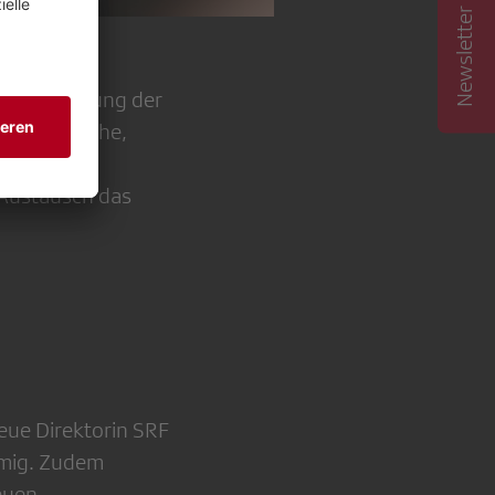
Newsletter abonnieren
ientagsatzung der
n, Ansprüche,
ter aus dem
 Austausch das
eue Direktorin SRF
mmig. Zudem
euen