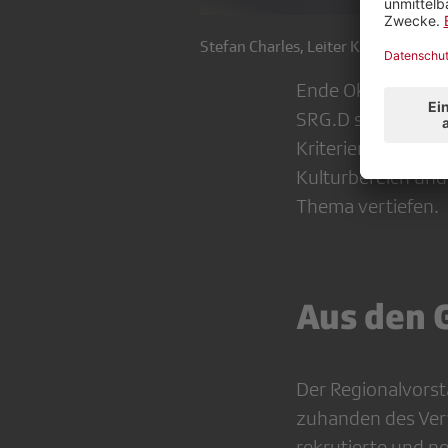
Stefan Charles, Leiter Kultur SRF. Bil
Ende Oktober 201
SRG.D statt zum 
Kriterien». Der Re
Kulturbereich un
Thema vertiefen.
Aus den 
Der Regionalvorst
zuhanden des Verw
rekrutierte und n