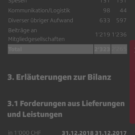
Spesen
131
151
Kommunikation/Logistik
98
44
Diverser übriger Aufwand
633
597
Beiträge an
1'219
1'236
Mitgliedgesellschaften
Total
2'323
2'265
Newsl
3. Erläuterungen zur Bilanz
3.1 Forderungen aus Lieferungen
und Leistungen
in 1’000 CHF
31.12.2018
31.12.2017