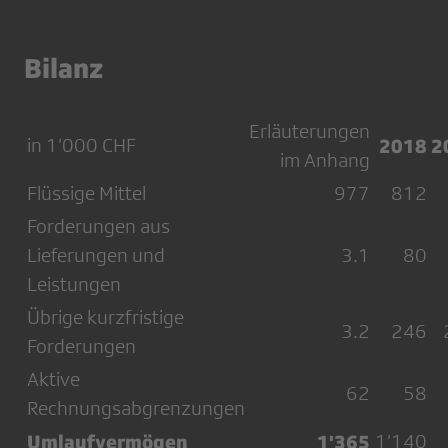
Bilanz
Erläuterungen
in 1’000 CHF
2018
2
im Anhang
Flüssige Mittel
977
812
Forderungen aus
Lieferungen und
3.1
80
Leistungen
Übrige kurzfristige
3.2
246
Forderungen
Aktive
62
58
Rechnungsabgrenzungen
Umlaufvermögen
1'365
1’140