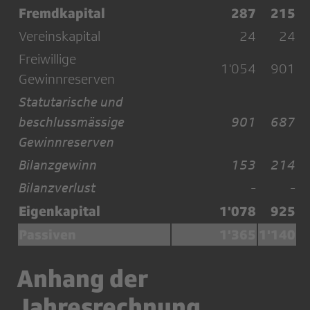
Fremdkapital
287
215
Vereinskapital
24
24
Freiwillige
1'054
901
Gewinnreserven
Statutarische und
beschlussmässige
901
687
Gewinnreserven
Bilanzgewinn
153
214
Bilanzverlust
-
-
Eigenkapital
1'078
925
Passiven
1'365
1'140
Anhang der
Jahresrechnung