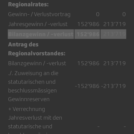
Regionalrates:
Gewinn- / Verlustvortrag
0
0
Jahresgewinn / -verlust
152'986
213’719
Bilanzgewinn / -verlust
152'986
213’719
Antrag des
Regionalvorstandes:
Bilanzgewinn / -verlust
152'986
213’719
./. Zuweisung an die
statutarischen und
-152'986
-213’719
beschlussmässigen
Gewinnreserven
+ Verrechnung
Jahresverlust mit den
statutarische und
-
-