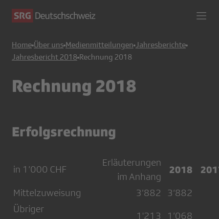
Home
Über uns
Medienmitteilungen
Jahresberichte
Jahresbericht 2018
Rechnung 2018
Rechnung 2018
Erfolgsrechnung
Erläuterungen
in 1’000 CHF
2018
201
im Anhang
Mittelzuweisung
3’882
3‘882
Übriger
1'213
1’068