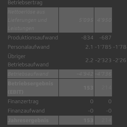
Betriebsertrag
Nettoerlöse aus
Lieferungen und
5'095
4'950
Leistungen
Produktionsaufwand
-834
-687
Personalaufwand
2.1
-1’785
-1’78
Übriger
2.2
-2'323
-2’26
Betriebsaufwand
Betriebsaufwand
-4’942
-4’736
Betriebsergebnis
153
214
(EBIT)
Finanzertrag
0
0
Finanzaufwand
-0
-0
Jahresergebnis
153
214