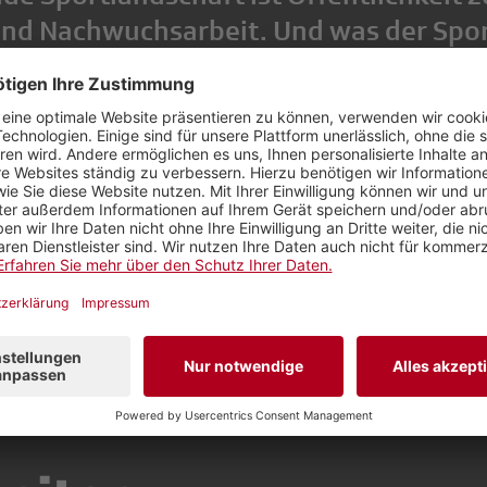
nd Nachwuchsarbeit. Und was der Spor
ame, emotionale Momente, die uns als 
ingen.