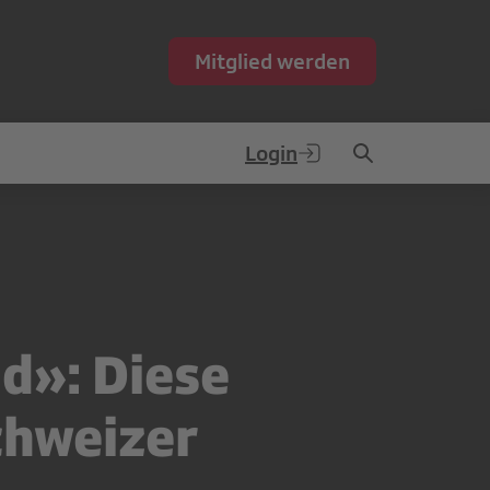
Mitglied werden
Login
nd»: Diese
chweizer