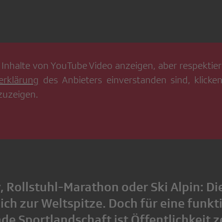
 Inhalte von
YouTube Video
anzeigen, aber respektiere
erklärung
des Anbieters einverstanden sind, klicken
zuzeigen.
, Rollstuhl-Marathon oder Ski Alpin: D
ich zur Weltspitze. Doch für eine funk
nde Sportlandschaft ist Öffentlichkeit z