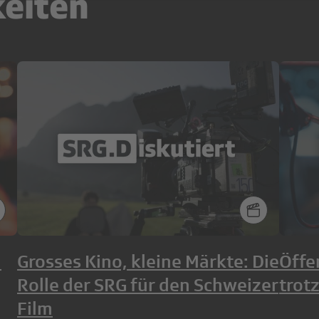
keiten
n
Grosses Kino, kleine Märkte: Die
Öffe
Rolle der SRG für den Schweizer
trot
Film