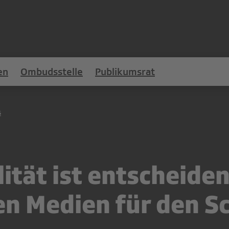
en
Ombudsstelle
Publikumsrat
s
lität ist entscheide
len Medien für den S