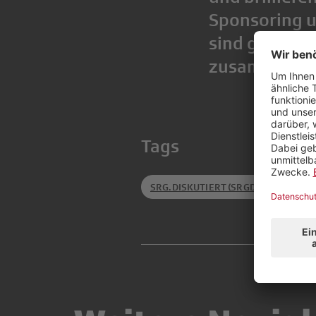
Sponsoring u
sind gemeins
zusammenbr
Tags
SRG.DISKUTIERT (SRGD)